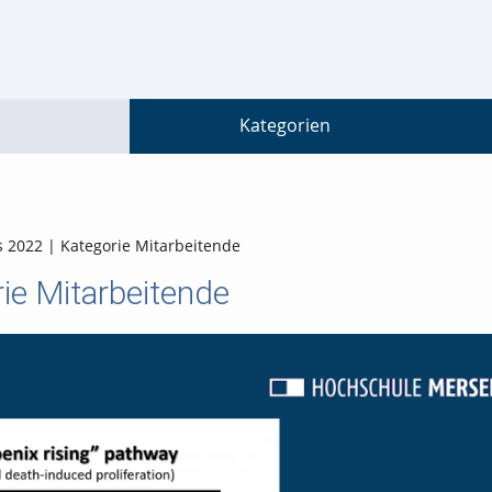
go
go
go
to
to
to
navigation
main
footer
content
Kategorien
 2022 | Kategorie Mitarbeitende
ie Mitarbeitende