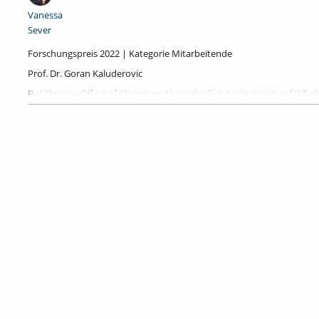
Vanessa
Sever
Forschungspreis 2022 | Kategorie Mitarbeitende
Prof. Dr. Goran Kaluderovic
Publikation „Effect of Chain Length on the Cytotoxic Activity of (Alky
SBA-15~Cl|Ph3Sn(CH2)8OH“
Fachbereich Ingenieur- und Naturwissenschaften
Prof. Dr. Goran Kaluderovic berichtet über seine „…aktuelle Arbeit 
konnten durch unsere Arbeiten als vielversprechende neue Leitstruk
gehemmt und verschiedene Mechanismen zur Apoptose und neben der
charakterisiert und zeigen keine Toxizität.“
Tags:
forschung
hochschule merseburg
home
inw
science
forschungspreis
sciencenews
nachtderforschung
antitumorale forschung
krebszellen
medizinische forschung
Kategorien:
Allgemein
,
Lernen
,
Ingenieur- und Naturwissenschaften
,
Studieren
,
Wissenschaftliches Arbeiten
,
Forschen
,
Wissenschaft