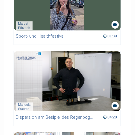
Marcel
Pötzsch
Sport- und Healthfestival
01:39 duration
01:39
Manuela
Staudte
Dispersion am Besipiel des Regenbogens
04:28 duration
04:28