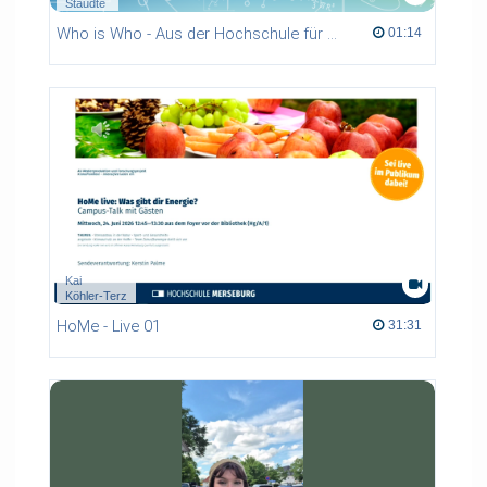
Staudte
Who is Who - Aus der Hochschule für die Schule
01:14 duration
01:14
Kai
Köhler-Terz
HoMe - Live 01
31:31 duration
31:31