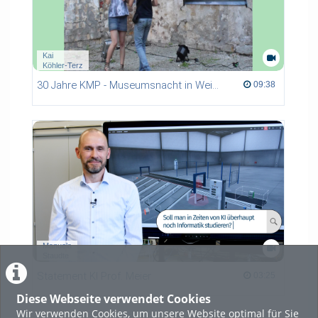
Kai
Köhler-Terz
30 Jahre KMP - Museumsnacht in Weißenfels 2015
09:38 duration
09:38
Manuela
Staudte
Statement KI Prof. Meier
03:25 duration
03:25
Diese Webseite verwendet Cookies
Wir verwenden Cookies, um unsere Website optimal für Sie