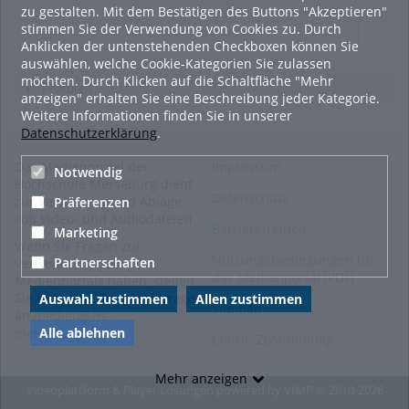
zu gestalten. Mit dem Bestätigen des Buttons "Akzeptieren"
stimmen Sie der Verwendung von Cookies zu. Durch
LADE MEHR
Anklicken der untenstehenden Checkboxen können Sie
auswählen, welche Cookie-Kategorien Sie zulassen
möchten. Durch Klicken auf die Schaltfläche "Mehr
Featured
anzeigen" erhalten Sie eine Beschreibung jeder Kategorie.
Weitere Informationen finden Sie in unserer
Datenschutzerklärung
.
Das Medienportal der
Impressum
Notwendig
Hochschule Merseburg dient
Datenschutz
zur Verwaltung und Ablage
Präferenzen
von Video- und Audiodateien.
Barrierefreiheit
Marketing
Wenn Sie Fragen zur
Nutzungsbedingungen für
Partnerschaften
Verwendung des
das Medienportal (PDF)
Medienportals haben, stellen
Sie bitte eine Supportanfrage
Auswahl zustimmen
Allen zustimmen
Sitemap
an
medien@hs-
merseburg.de
.
Alle ablehnen
Cookie-Zustimmung
Mehr anzeigen
Videoplattform & Player Lösungen powered by
VIMP
© 2010-2026