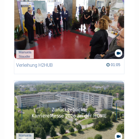
Manuela
Staudte
Verleihung H2HUB
01:05 duration
01:05
Manuela