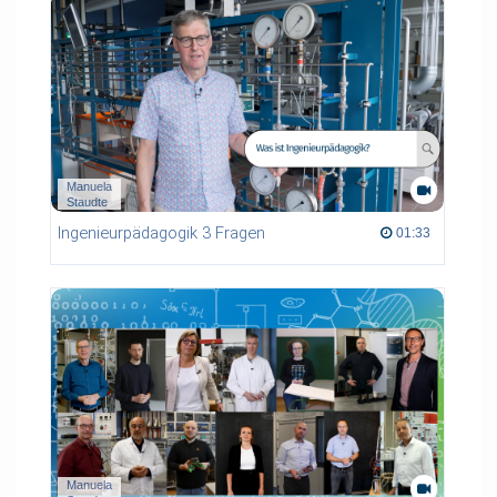
Manuela
Staudte
Ingenieurpädagogik 3 Fragen
01:33 duration
01:33
Manuela