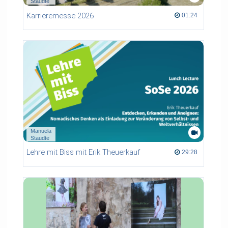
Staudte
Karrieremesse 2026
01:24 duration
01:24
Manuela
Staudte
Lehre mit Biss mit Erik Theuerkauf
29:28 duration
29:28