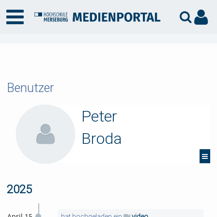
Benutzer
Peter
Broda
2025
April 15
hat hochgeladen ein
video