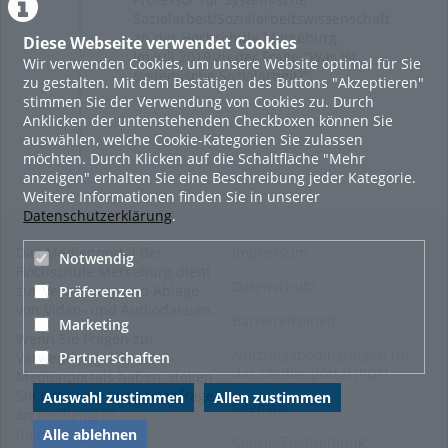
Sozialarbeit/Sozialarbeitswissenschaft
an der Hochschule Merseburg,
Diese Webseite verwendet Cookies
im Juli 2019 zu der Frage "Was ist
Wir verwenden Cookies, um unsere Website optimal für Sie
systemische Sozialarbeit?".
zu gestalten. Mit dem Bestätigen des Buttons "Akzeptieren"
stimmen Sie der Verwendung von Cookies zu. Durch
Anklicken der untenstehenden Checkboxen können Sie
auswählen, welche Cookie-Kategorien Sie zulassen
möchten. Durch Klicken auf die Schaltfläche "Mehr
anzeigen" erhalten Sie eine Beschreibung jeder Kategorie.
Weitere Informationen finden Sie in unserer
Datenschutzerklärung
.
Das Medienportal der
Impressum
Notwendig
Hochschule Merseburg dient
Datenschutz
zur Verwaltung und Ablage
Präferenzen
von Video- und Audiodateien.
Barrierefreiheit
Marketing
Wenn Sie Fragen zur
Nutzungsbedingungen für
Partnerschaften
Verwendung des
das Medienportal (PDF)
Medienportals haben, stellen
Sie bitte eine Supportanfrage
Auswahl zustimmen
Allen zustimmen
Sitemap
an
medien@hs-
merseburg.de
.
Alle ablehnen
Cookie-Zustimmung