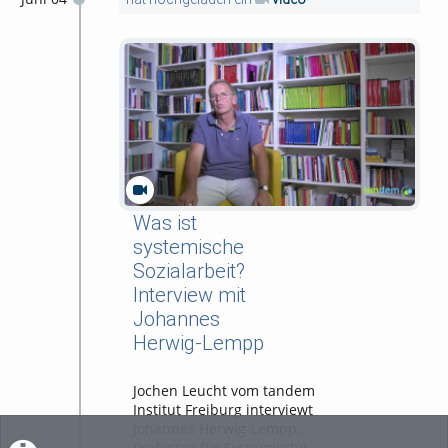
Was ist
systemische
Sozialarbeit?
Interview mit
Johannes
Herwig-Lempp
Jochen Leucht vom tandem
Institut Freiburg interviewt
Johannes Herwig-Lempp,
Professor für Systemische