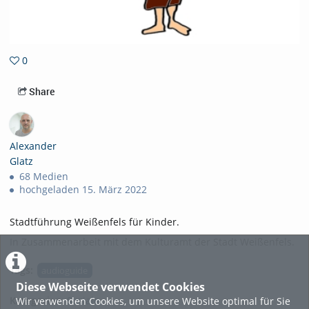
0
0favorites
Share
Alexander
Glatz
68 Medien
hochgeladen 15. März 2022
Stadtführung Weißenfels für Kinder.
In Zusammenarbeit mit dem Kulturamt der Stadt Weißenfels.
Tags:
audioguide
Diese Webseite verwendet Cookies
Kategorien:
Soziale
Wir verwenden Cookies, um unsere Website optimal für Sie