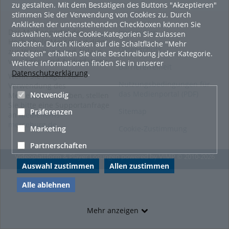
zu gestalten. Mit dem Bestätigen des Buttons "Akzeptieren"
stimmen Sie der Verwendung von Cookies zu. Durch
Anklicken der untenstehenden Checkboxen können Sie
Das Medienportal der
Impressum
auswählen, welche Cookie-Kategorien Sie zulassen
Hochschule Merseburg dient
möchten. Durch Klicken auf die Schaltfläche "Mehr
Datenschutz
zur Verwaltung und Ablage
anzeigen" erhalten Sie eine Beschreibung jeder Kategorie.
von Video- und Audiodateien.
Weitere Informationen finden Sie in unserer
Barrierefreiheit
Datenschutzerklärung
.
Wenn Sie Fragen zur
Nutzungsbedingungen für
Verwendung des
das Medienportal (PDF)
Notwendig
Medienportals haben, stellen
Sie bitte eine Supportanfrage
Sitemap
Präferenzen
an
medien@hs-
merseburg.de
.
Cookie-Zustimmung
Marketing
Partnerschaften
Videoplattform & Player Lösungen powered by
VIMP
© 2010-2026
Auswahl zustimmen
Allen zustimmen
Alle ablehnen
Mehr anzeigen