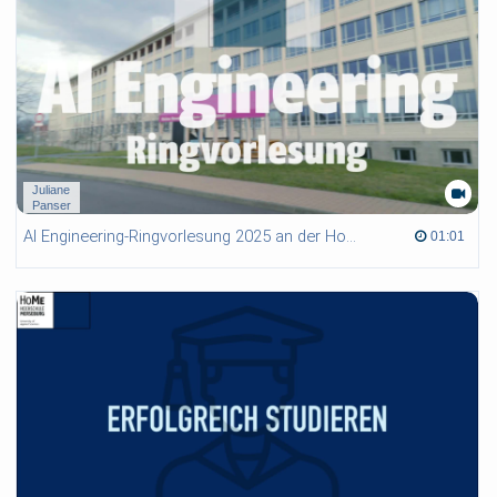
Juliane
Panser
AI Engineering-Ringvorlesung 2025 an der HoMe
01:01 duration
01:01