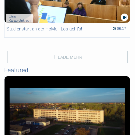
Elisa
Karau-Unkroth
Studienstart an der HoMe - Los geht's!
06:17 duration
06:17
LADE MEHR
Featured