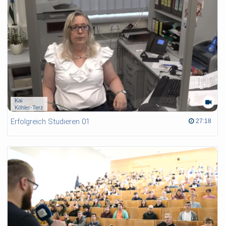
Kai
Köhler-Terz
Erfolgreich Studieren 01
27:18 duration
27:18