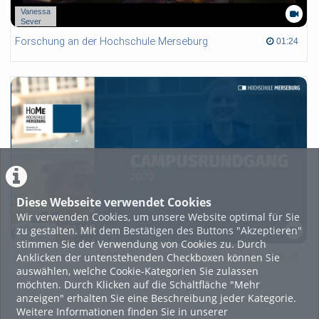
Vanessa
Sever
Forschung an der Hochschule Merseburg
01:24 duration
01:24
Diese Webseite verwendet Cookies
Wir verwenden Cookies, um unsere Website optimal für Sie
zu gestalten. Mit dem Bestätigen des Buttons "Akzeptieren"
Manuela
Staudte
stimmen Sie der Verwendung von Cookies zu. Durch
Anklicken der untenstehenden Checkboxen können Sie
Campusrundgang 2020
05:30 duration
05:30
auswählen, welche Cookie-Kategorien Sie zulassen
möchten. Durch Klicken auf die Schaltfläche "Mehr
anzeigen" erhalten Sie eine Beschreibung jeder Kategorie.
Weitere Informationen finden Sie in unserer