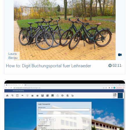
Laura
Bierau
How to: Digit Buchungsportal fuer Leihraeder
02:11 duration
02:11