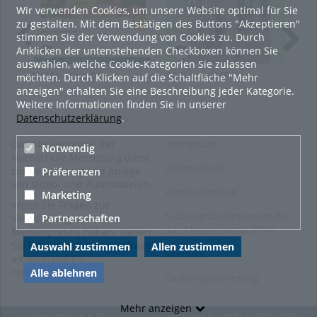
Samerberg verschlagen hat und welche Herausforderungen
Wir verwenden Cookies, um unsere Website optimal für Sie
sie dort meistern musste erfahrt ihr in unserem
zu gestalten. Mit dem Bestätigen des Buttons "Akzeptieren"
Dokumentarfilm: Auf flinken Füßen durchs Leben.
stimmen Sie der Verwendung von Cookies zu. Durch
Anklicken der untenstehenden Checkboxen können Sie
Viel Spaß beim Anschauen wünschen Euch
auswählen, welche Cookie-Kategorien Sie zulassen
Rosa, Robin und Toni
HoMe - Live 01
30 Jahre KMP -
Zwi
möchten. Durch Klicken auf die Schaltfläche "Mehr
Museumsnacht in
Kon
anzeigen" erhalten Sie eine Beschreibung jeder Kategorie.
Tags:
merseburg
hochschule
Weißenfels 2015
Kul
Weitere Informationen finden Sie in unserer
smk
portrait
kmp
Med
Datenschutzerklärung
.
dokumentation
kurzfilm
Das Medienportal der
Impressum
Notwendig
bayern
samerberg
Hochschule Merseburg dient
Datenschutz
zur Verwaltung und Ablage
Präferenzen
Kategorien:
Soziale
von Video- und Audiodateien.
Barrierefreiheit
Arbeit.Medien.Kultur
,
Marketing
Wenn Sie Fragen zur
Studieren
,
Medienkunst
Nutzungsbedingungen für
Partnerschaften
Verwendung des
das Medienportal (PDF)
Medienportals haben, stellen
Sie bitte eine Supportanfrage
Auswahl zustimmen
Allen zustimmen
Sitemap
an
medien@hs-
merseburg.de
.
Alle ablehnen
Cookie-Zustimmung
Mehr anzeigen
Videoplattform & Player Lösungen powered by
VIMP
© 2010-2026