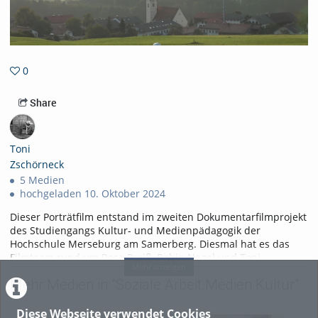
0
0favorites
Share
Toni
Zschörneck
5 Medien
hochgeladen 10. Oktober 2024
Dieser Porträtfilm entstand im zweiten Dokumentarfilmprojekt
des Studiengangs Kultur- und Medienpädagogik der
Hochschule Merseburg am Samerberg. Diesmal hat es das
Filmteam rund um Rosa Preiß, Robin Nagel und Toni
Mehr anzeigen
Zschörneck in den kleinen Ort namens Grainbach
Mehr Medien in "Soziale Arbeit.Medien.Kultur"
verschlagen. Hier arbeitet Anja Leichner im Gasthof Alpenrose
und gehört auch mittlerweile zum "Inventar" des Gasthofes.
Warum es die gebürtige Erzgebirglerin nach Bayern an den
Diese Webseite verwendet Cookies