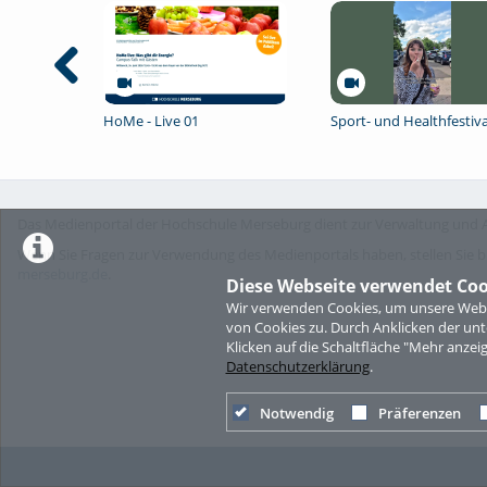
HoMe - Live 01
Sport- und Healthfestiva
Das Medienportal der Hochschule Merseburg dient zur Verwaltung und A
Wenn Sie Fragen zur Verwendung des Medienportals haben, stellen Sie b
merseburg.de
.
Diese Webseite verwendet Coo
Wir verwenden Cookies, um unsere Websi
von Cookies zu. Durch Anklicken der u
Klicken auf die Schaltfläche "Mehr anzei
Datenschutzerklärung
.
Notwendig
Präferenzen