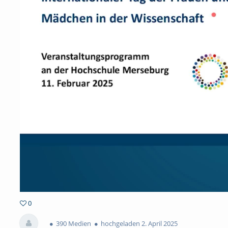
0
0favorites
390 Medien
hochgeladen 2. April 2025