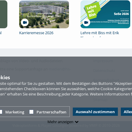
l
Karrieremesse 2026
Lehre mit Biss mit Erik
Theuerkauf
blage von Video- und Audiodateien.
Impressum
itte eine Supportanfrage an
medien@hs-
Datenschutz
kies
Barrierefreiheit
te optimal für Sie zu gestalten. Mit dem Bestätigen des Buttons "Akzepti
ntenstehenden Checkboxen können Sie auswählen, welche Cookie-Kategorien
Nutzungsbedingungen 
gen" erhalten Sie eine Beschreibung jeder Kategorie. Weitere Informationen f
Sitemap
Cookie-Zustimmung
Auswahl zustimmen
All
Marketing
Partnerschaften
Mehr anzeigen
Videoplattform & Player Lösungen powered by
VIMP
© 2010-2026