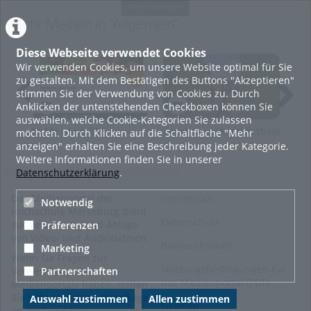
Tags:
homeportal home-portal
Mehr anzeigen
Mehr Medien in "Allgemein"
studienstart
nutzerdaten
erstes login
Diese Webseite verwendet Cookies
Wir verwenden Cookies, um unsere Website optimal für Sie
Kategorien:
Allgemein
,
zu gestalten. Mit dem Bestätigen des Buttons "Akzeptieren"
Studieren
,
Empfohlene Videos
stimmen Sie der Verwendung von Cookies zu. Durch
Anklicken der untenstehenden Checkboxen können Sie
auswählen, welche Cookie-Kategorien Sie zulassen
HoMe - Live 01
Sport- und Healthfestival
Kar
möchten. Durch Klicken auf die Schaltfläche "Mehr
anzeigen" erhalten Sie eine Beschreibung jeder Kategorie.
Weitere Informationen finden Sie in unserer
Datenschutzerklärung
.
Das Medienportal der
Impressum
Notwendig
Hochschule Merseburg dient
Datenschutz
zur Verwaltung und Ablage
Präferenzen
von Video- und Audiodateien.
Barrierefreiheit
Marketing
Wenn Sie Fragen zur
Nutzungsbedingungen für
Partnerschaften
Verwendung des
das Medienportal (PDF)
Medienportals haben, stellen
Sie bitte eine Supportanfrage
Auswahl zustimmen
Allen zustimmen
Sitemap
an
medien@hs-