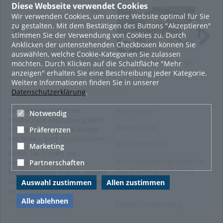
Diese Webseite verwendet Cookies
e-learning
elearning
Wir verwenden Cookies, um unsere Website optimal für Sie
adobe connect
homeportal
zu gestalten. Mit dem Bestätigen des Buttons "Akzeptieren"
het lsa
meetings
stimmen Sie der Verwendung von Cookies zu. Durch
Anklicken der untenstehenden Checkboxen können Sie
webinarraum
auswählen, welche Cookie-Kategorien Sie zulassen
Anmeldung Beck-Online
Ausleihtechnik hybride
Han
möchten. Durch Klicken auf die Schaltfläche "Mehr
Kategorien:
Video-Workshops
Lehre
anzeigen" erhalten Sie eine Beschreibung jeder Kategorie.
Weitere Informationen finden Sie in unserer
Datenschutzerklärung
.
Das Medienportal der
Impressum
Notwendig
Hochschule Merseburg dient
Datenschutz
zur Verwaltung und Ablage
Präferenzen
von Video- und Audiodateien.
Barrierefreiheit
Marketing
Wenn Sie Fragen zur
Nutzungsbedingungen für
Partnerschaften
Verwendung des
das Medienportal (PDF)
Medienportals haben, stellen
Sie bitte eine Supportanfrage
Auswahl zustimmen
Allen zustimmen
Sitemap
an
medien@hs-
merseburg.de
.
Alle ablehnen
Cookie-Zustimmung