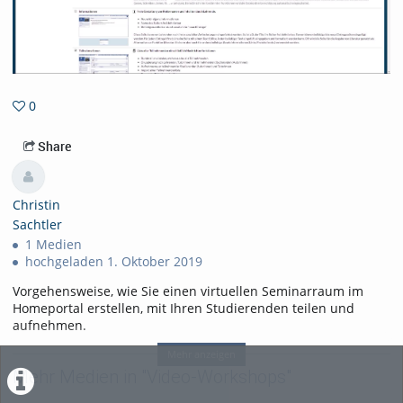
0
0favorites
Share
Christin
Sachtler
1 Medien
hochgeladen 1. Oktober 2019
Vorgehensweise, wie Sie einen virtuellen Seminarraum im
Homeportal erstellen, mit Ihren Studierenden teilen und
aufnehmen.
Link zum Funktionstest für Adobe
Mehr anzeigen
Connect:
https://webconf.vc.dfn.de/common/help/de/support/me
Mehr Medien in "Video-Workshops"
Tags:
hochschule merseburg