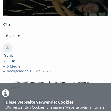
0
0favorites
Share
Frank
Venske
5 Medien
hochgeladen 13. Mai 2026
Ensemblespiel und räumliche Trennung in Zeiten der
Pandemie
Tags:
Diese Webseite verwendet Cookies
musik ensemble kmp musikproduktion
Wir verwenden Cookies, um unsere Website optimal für Sie