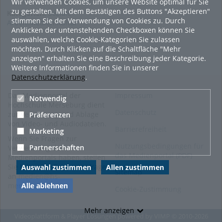
Wir verwenden Cookies, um unsere Website optimal für Sie
zu gestalten. Mit dem Bestätigen des Buttons "Akzeptieren"
Kategorien:
Soziale
stimmen Sie der Verwendung von Cookies zu. Durch
Arbeit.Medien.Kultur
Anklicken der untenstehenden Checkboxen können Sie
auswählen, welche Cookie-Kategorien Sie zulassen
möchten. Durch Klicken auf die Schaltfläche "Mehr
anzeigen" erhalten Sie eine Beschreibung jeder Kategorie.
Weitere Informationen finden Sie in unserer
Datenschutzerklärung
.
Das Medienportal der
Impressum
Notwendig
Hochschule Merseburg dient
Datenschutz
zur Verwaltung und Ablage
Präferenzen
von Video- und Audiodateien.
Barrierefreiheit
Marketing
Wenn Sie Fragen zur
Nutzungsbedingungen für
Partnerschaften
Verwendung des
das Medienportal (PDF)
Medienportals haben, stellen
Sie bitte eine Supportanfrage
Auswahl zustimmen
Allen zustimmen
Sitemap
an
medien@hs-
merseburg.de
.
Alle ablehnen
Cookie-Zustimmung
Mehr anzeigen
Videoplattform & Player Lösungen powered by
VIMP
© 2010-2026