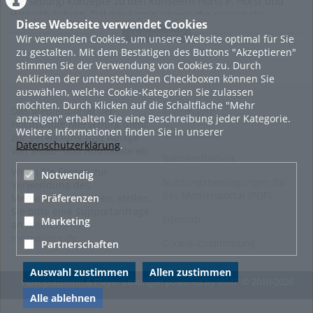
Merseburg) Konzepte zu den Künstlern Horst P. Horst und
Heinrich Schütz. Ziel des Seminars war die praxisnahe,
Diese Webseite verwendet Cookies
interdisziplinäre Wissensvermittlung in den Bereichen
Mehr anzeigen
Wir verwenden Cookies, um unsere Website optimal für Sie
Theater, Foto, Video und Musik. In enger Zusammenarbeit mit
zu gestalten. Mit dem Bestätigen des Buttons "Akzeptieren"
der Stadt Weißenfels und lokalen Kultureinrichtungen
stimmen Sie der Verwendung von Cookies zu. Durch
entstand eine vielfältige Präsentation im Kloster St. Claren in
Anklicken der untenstehenden Checkboxen können Sie
Weißenfels. Die Ergebnisse umfassten Ausstellungen,
auswählen, welche Cookie-Kategorien Sie zulassen
Performances und Filmproduktionen."
möchten. Durch Klicken auf die Schaltfläche "Mehr
Das Medienportal der
Impressum
anzeigen" erhalten Sie eine Beschreibung jeder Kategorie.
Tags:
thomas tiltmann
Hochschule Merseburg dient
Weitere Informationen finden Sie in unserer
Datenschutz
zur Verwaltung und Ablage
fotografie
30 jahr kmp
Datenschutzerklärung
.
von Video- und Audiodateien.
Barrierefreiheit
Kategorien:
Soziale
Wenn Sie Fragen zur
Notwendig
Nutzungsbedingungen für
Arbeit.Medien.Kultur
,
Verwendung des
das Medienportal (PDF)
Studieren
,
Medienkunst
Medienportals haben, stellen
Präferenzen
Sie bitte eine Supportanfrage
Sitemap
Marketing
an
medien@hs-
merseburg.de
.
Cookie-Zustimmung
Partnerschaften
Auswahl zustimmen
Allen zustimmen
Videoplattform & Player Lösungen powered by
VIMP
© 2010-2026
Alle ablehnen