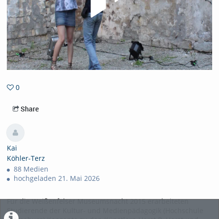
0
0favorites
Share
Kai
Köhler-Terz
88 Medien
hochgeladen 21. Mai 2026
Für die Weißenfelser Museumsnacht 2015 erarbeiteten
Studierende der Kultur- und Medienpädagogik (Hochschule