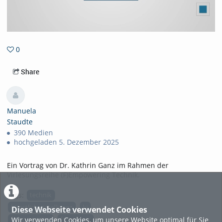
0
0favorites
Share
Manuela
Staudte
390 Medien
hochgeladen 5. Dezember 2025
Ein Vortrag von Dr. Kathrin Ganz im Rahmen der
Virlesungsreihe (F)Empowering Technik.
Tags:
technik
künstliche intelligenz
ki
Diese Webseite verwendet Cookies
Wir verwenden Cookies, um unsere Website optimal für Sie
fempowering
fempower