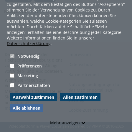
zu gestalten. Mit dem Bestätigen des Buttons "Akzeptieren"
stimmen Sie der Verwendung von Cookies zu. Durch
Kategorien:
Allgemein
Anklicken der untenstehenden Checkboxen können Sie
auswählen, welche Cookie-Kategorien Sie zulassen
möchten. Durch Klicken auf die Schaltfläche "Mehr
anzeigen" erhalten Sie eine Beschreibung jeder Kategorie.
Weitere Informationen finden Sie in unserer
Datenschutzerklärung
.
Das Medienportal der
Impressum
Notwendig
Hochschule Merseburg dient
Datenschutz
zur Verwaltung und Ablage
Präferenzen
von Video- und Audiodateien.
Barrierefreiheit
Marketing
Wenn Sie Fragen zur
Nutzungsbedingungen für
Partnerschaften
Verwendung des
das Medienportal (PDF)
Medienportals haben, stellen
Sie bitte eine Supportanfrage
Auswahl zustimmen
Allen zustimmen
Sitemap
an
medien@hs-
merseburg.de
.
Alle ablehnen
Cookie-Zustimmung
Mehr anzeigen
Videoplattform & Player Lösungen powered by
VIMP
© 2010-2026