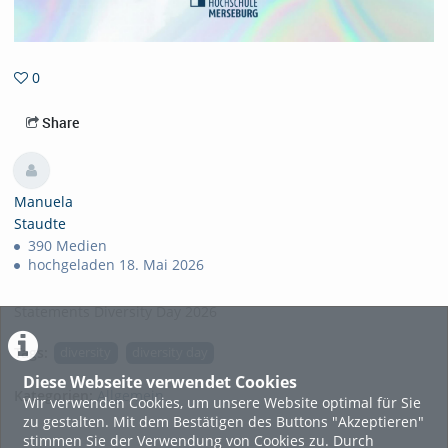
0
0favorites
Share
Manuela
Staudte
390 Medien
hochgeladen 18. Mai 2026
Statements Diversity Day 2026
Tags:
diversity
diversity day
Diese Webseite verwendet Cookies
Kategorien:
Allgemein
Wir verwenden Cookies, um unsere Website optimal für Sie
zu gestalten. Mit dem Bestätigen des Buttons "Akzeptieren"
stimmen Sie der Verwendung von Cookies zu. Durch