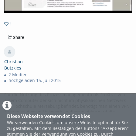
1
1favorites
Share
Christian
Butzkies
2 Medien
hochgeladen 15. Juli 2015
Für die Nutzung des Prozessmanagementtools "roXtra" von
einem Computer der sich nicht im physikalischen Netzwerk
der Hochschule Merseburg befindet, benötigt man einen VPN-
Zugang zu diesem Netzwerk. In diesem Video wird die
Diese Webseite verwendet Cookies
Einrichtung eines derartigen Clients erläutert.
Mehr anzeigen
Wir verwenden Cookies, um unsere Website optimal für Sie
zu gestalten. Mit dem Bestätigen des Buttons "Akzeptieren"
Tags:
roxtra tutorial vpn
stimmen Sie der Verwendung von Cookies zu. Durch