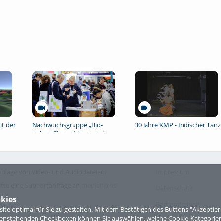
it der
Nachwuchsgruppe „Bio-
30 Jahre KMP - Indischer Tanz
Rohstoffe" auf der Leipziger
Buchmesse 2026
blage von Video- und Audiodateien.
Impressum
itte eine Supportanfrage an
medien@hs-
Datenschutz
kies
Barrierefreiheit
te optimal für Sie zu gestalten. Mit dem Bestätigen des Buttons "Akzepti
ntenstehenden Checkboxen können Sie auswählen, welche Cookie-Kategorien
Nutzungsbedingungen 