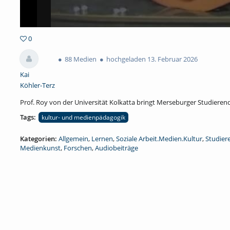
0
0favorites
88 Medien
hochgeladen 13. Februar 2026
Kai
Köhler-Terz
Prof. Roy von der Universität Kolkatta bringt Merseburger Studieren
Tags:
kultur- und medienpädagogik
Kategorien:
Allgemein
,
Lernen
,
Soziale Arbeit.Medien.Kultur
,
Studier
Medienkunst
,
Forschen
,
Audiobeiträge