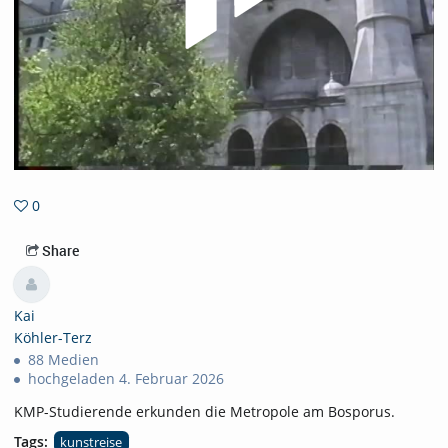
0
0favorites
Share
Kai
Köhler-Terz
88 Medien
hochgeladen 4. Februar 2026
KMP-Studierende erkunden die Metropole am Bosporus.
Tags:
kunstreise