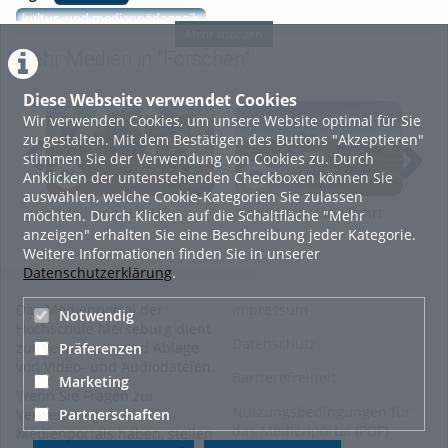
kultur- und medienpädagogik
Mehr anzeigen
istanbul
Mehr Medien in "Forschen"
Kategorien:
Allgemein
,
Lernen
,
Diese Webseite verwendet Cookies
Soziale Arbeit.Medien.Kultur
,
Wir verwenden Cookies, um unsere Website optimal für Sie
Studieren
,
Medienkunst
,
zu gestalten. Mit dem Bestätigen des Buttons "Akzeptieren"
Forschen
stimmen Sie der Verwendung von Cookies zu. Durch
Anklicken der untenstehenden Checkboxen können Sie
auswählen, welche Cookie-Kategorien Sie zulassen
Verleihung H2HUB
Simulation: Eine Fahrt
Nac
möchten. Durch Klicken auf die Schaltfläche "Mehr
mit der Seilbahn
Roh
anzeigen" erhalten Sie eine Beschreibung jeder Kategorie.
Lei
Weitere Informationen finden Sie in unserer
202
Datenschutzerklärung
.
Das Medienportal der
Impressum
Notwendig
Hochschule Merseburg dient
Datenschutz
zur Verwaltung und Ablage
Präferenzen
von Video- und Audiodateien.
Barrierefreiheit
Marketing
Wenn Sie Fragen zur
Nutzungsbedingungen für
Partnerschaften
Verwendung des
das Medienportal (PDF)
Medienportals haben, stellen