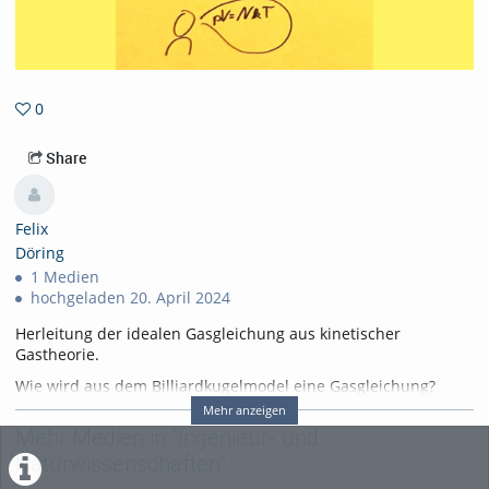
0
0favorites
Share
Felix
Döring
1 Medien
hochgeladen 20. April 2024
Herleitung der idealen Gasgleichung aus kinetischer
Gastheorie.
Wie wird aus dem Billiardkugelmodel eine Gasgleichung?
Mehr anzeigen
Tags:
seminar
Mehr Medien in "Ingenieur- und
thermodynamik
Naturwissenschaften"
thermodynamik_seminar