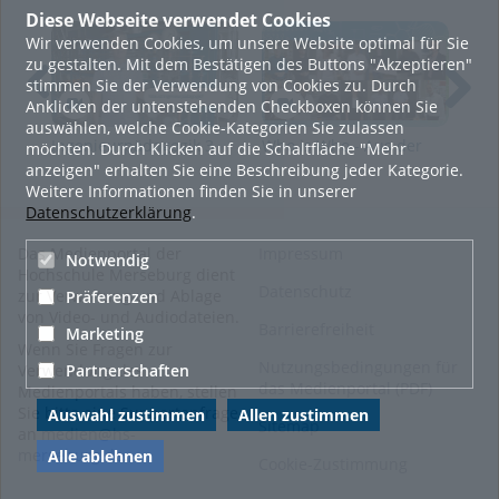
Diese Webseite verwendet Cookies
Kategorien:
Lernen
,
Ingenieur-
Wir verwenden Cookies, um unsere Website optimal für Sie
und Naturwissenschaften
,
zu gestalten. Mit dem Bestätigen des Buttons "Akzeptieren"
Wissenschaft
stimmen Sie der Verwendung von Cookies zu. Durch
Anklicken der untenstehenden Checkboxen können Sie
auswählen, welche Cookie-Kategorien Sie zulassen
Ingenieurpädagogik 3
Who is Who - Aus der
Dis
möchten. Durch Klicken auf die Schaltfläche "Mehr
Fragen
Hochschule für die
des
anzeigen" erhalten Sie eine Beschreibung jeder Kategorie.
Schule
Weitere Informationen finden Sie in unserer
Datenschutzerklärung
.
Das Medienportal der
Impressum
Notwendig
Hochschule Merseburg dient
Datenschutz
zur Verwaltung und Ablage
Präferenzen
von Video- und Audiodateien.
Barrierefreiheit
Marketing
Wenn Sie Fragen zur
Nutzungsbedingungen für
Partnerschaften
Verwendung des
das Medienportal (PDF)
Medienportals haben, stellen
Sie bitte eine Supportanfrage
Auswahl zustimmen
Allen zustimmen
Sitemap
an
medien@hs-
merseburg.de
.
Alle ablehnen
Cookie-Zustimmung