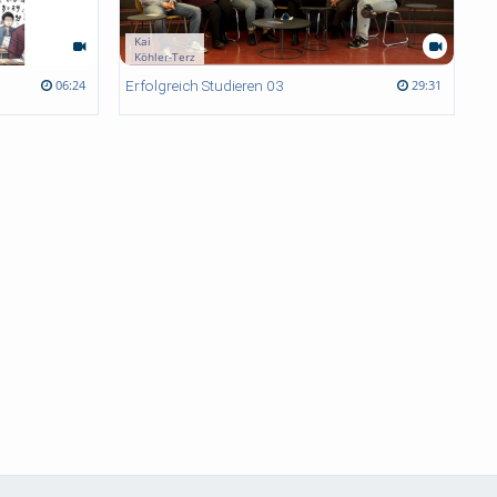
Kai
Köhler-Terz
Erfolgreich Studieren 03
06:24
29:31