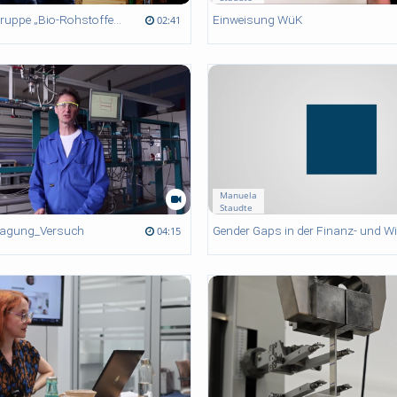
Nachwuchsgruppe „Bio-Rohstoffe" auf der Leipziger Buchmesse 2026
Einweisung WüK
02:41
Manuela
Staudte
agung_Versuch
04:15