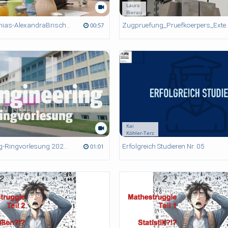
Laura
Bierau
EmanuelMathias-AlexandraBrisch-SubsystemOwner
Zugpruefung_Prue
00:57
Kai
Köhler-Terz
AI Engineering-Ringvorlesung 2025 an der HoMe
Erfolgreich Studieren Nr. 05
01:01