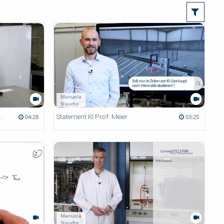
Manuela
Staudte
sipiel des Regenbogens
Statement KI Prof. Meier
04:28
03:25
Manuela
Staudte