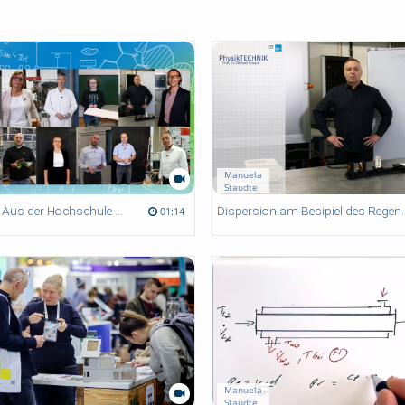
Manuela
Staudte
Who is Who - Aus der Hochschule für die Schule
Dispersion am Be
01:14
Manuela
Staudte