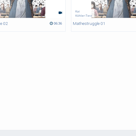
Kai
Köhler-Terz
e 02
Mathestruggle 01
06:36