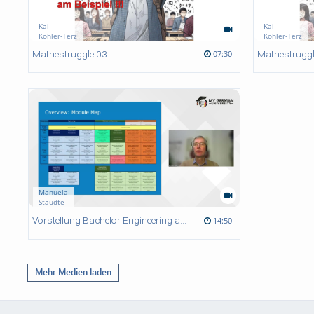
Kai
Kai
Köhler-Terz
Köhler-Terz
07:30 duration
06:36 duration
06:24 duration
29:31 duration
Mathestruggle 03
Mathestruggl
07:30
Manuela
Staudte
14:50 duration
Vorstellung Bachelor Engineering and Management
14:50
Mehr Medien laden