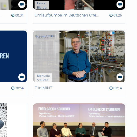
Laura
Bierau
fkoerpers_Extensiometer
Umlaufpumpe im Deutschen Chemie-Museum Merseburg
00:31
01:26
Manuela
Staudte
T in MINT
30:54
02:14