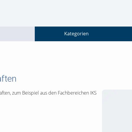
go
go
go
to
to
to
navigation
main
footer
content
Kategorien
aften
aften, zum Beispiel aus den Fachbereichen IKS