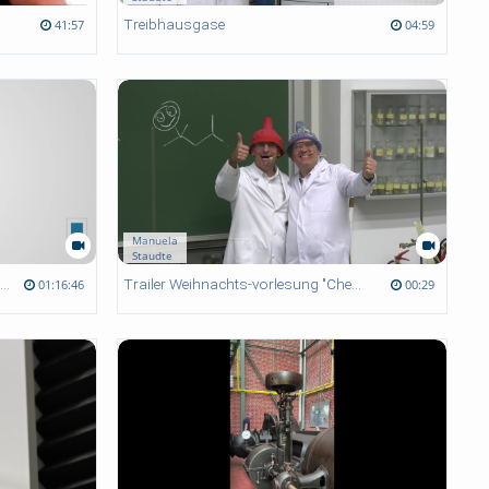
Treibhausgase
41:57
04:59
Manuela
Staudte
Gender Gaps in der Finanz- und Wirtschaftskompetenz: Aktuelle Forschungsergebnisse und Erkenntnisse für die Praxis
Trailer Weihnachts-vorlesung "Chemisches Allerlei"
01:16:46
00:29