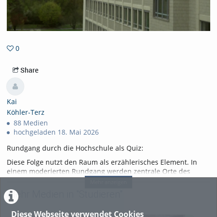
0
0favorites
Share
Kai
Köhler-Terz
88 Medien
hochgeladen 18. Mai 2026
Rundgang durch die Hochschule als Quiz:
Diese Folge nutzt den Raum als erzählerisches Element. In
einem moderierten Rundgang werden zentrale Orte des
Studiengangs vorgestellt, wie Seminarräume, Studios und
Mehr anzeigen
kreative Arbeitsbereiche.
Mehr Medien in "Studieren"
Tags:
Diese Webseite verwendet Cookies
kultur- und medienpädagogik