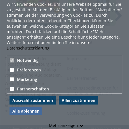
Wir verwenden Cookies, um unsere Website optimal für Sie
medienkompetenzzentrum
zu gestalten. Mit dem Bestätigen des Buttons "Akzeptieren"
campusfernsehen
stimmen Sie der Verwendung von Cookies zu. Durch
30 jahre kmp
Anklicken der untenstehenden Checkboxen können Sie
auswählen, welche Cookie-Kategorien Sie zulassen
HoMe - Live 01
30 Jahre KMP -
Zwi
möchten. Durch Klicken auf die Schaltfläche "Mehr
Kategorien:
Allgemein
,
Soziale
Museumsnacht in
Kon
anzeigen" erhalten Sie eine Beschreibung jeder Kategorie.
Arbeit.Medien.Kultur
,
Weißenfels 2015
Kul
Weitere Informationen finden Sie in unserer
Studieren
,
Medienkunst
Med
Datenschutzerklärung
.
Das Medienportal der
Impressum
Notwendig
Hochschule Merseburg dient
Datenschutz
zur Verwaltung und Ablage
Präferenzen
von Video- und Audiodateien.
Barrierefreiheit
Marketing
Wenn Sie Fragen zur
Nutzungsbedingungen für
Partnerschaften
Verwendung des
das Medienportal (PDF)
Medienportals haben, stellen
Sie bitte eine Supportanfrage
Auswahl zustimmen
Allen zustimmen
Sitemap
an
medien@hs-
merseburg.de
.
Alle ablehnen
Cookie-Zustimmung
Mehr anzeigen
Videoplattform & Player Lösungen powered by
VIMP
© 2010-2026