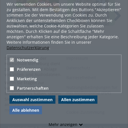
verständlich aufzubereiten.
Wir verwenden Cookies, um unsere Website optimal für Sie
zu gestalten. Mit dem Bestätigen des Buttons "Akzeptieren"
Tags:
stimmen Sie der Verwendung von Cookies zu. Durch
kultur- und medienpädagogik
Anklicken der untenstehenden Checkboxen können Sie
medienkompetenzzentrum
auswählen, welche Cookie-Kategorien Sie zulassen
HoMe - Live 01
30 Jahre KMP -
Zwi
möchten. Durch Klicken auf die Schaltfläche "Mehr
campusfernsehen
Museumsnacht in
Kon
anzeigen" erhalten Sie eine Beschreibung jeder Kategorie.
30 jahre kmp
Weißenfels 2015
Kul
Weitere Informationen finden Sie in unserer
Med
Datenschutzerklärung
.
Kategorien:
Allgemein
,
Soziale
Arbeit.Medien.Kultur
,
Das Medienportal der
Impressum
Notwendig
Studieren
,
Medienkunst
Hochschule Merseburg dient
Datenschutz
zur Verwaltung und Ablage
Präferenzen
von Video- und Audiodateien.
Barrierefreiheit
Marketing
Wenn Sie Fragen zur
Nutzungsbedingungen für
Partnerschaften
Verwendung des
das Medienportal (PDF)
Medienportals haben, stellen
Sie bitte eine Supportanfrage
Auswahl zustimmen
Allen zustimmen
Sitemap
an
medien@hs-
merseburg.de
.
Alle ablehnen
Cookie-Zustimmung
Mehr anzeigen
Videoplattform & Player Lösungen powered by
VIMP
© 2010-2026