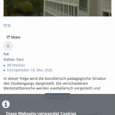
0
0favorites
Share
Kai
Köhler-Terz
88 Medien
hochgeladen 18. Mai 2026
In dieser Folge wird die künstlerisch-pädagogische Struktur
des Studiengangs dargestellt. Die verschiedenen
Werkstattbereiche werden exemplarisch vorgestellt und
anhand konkreter Beispiele aus Seminaren veranschaulicht.
Mehr anzeigen
Dazu gehören medienpädagogische, kulturelle und
Mehr Medien in "Studieren"
erziehungswissenschaftliche Ansätze. Interviews mit
Lehrenden und Studierenden ergänzen die Darstellung. Ziel
ist es, die Komplexität und Vielfalt des Studiengangs
Diese Webseite verwendet Cookies