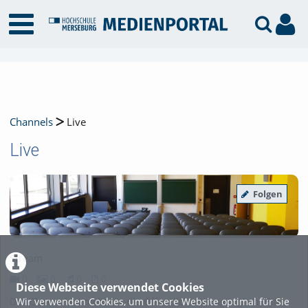
Channels
Live
Live
Folgen
Stream
0
0
0
0
Diese Webseite verwendet Cookies
0Videos
0Bilder
0Audios
0Dateien
Wir verwenden Cookies, um unsere Website optimal für Sie
Der Channel ist nicht für die Öffentlichkeit zugänglich. Bitte