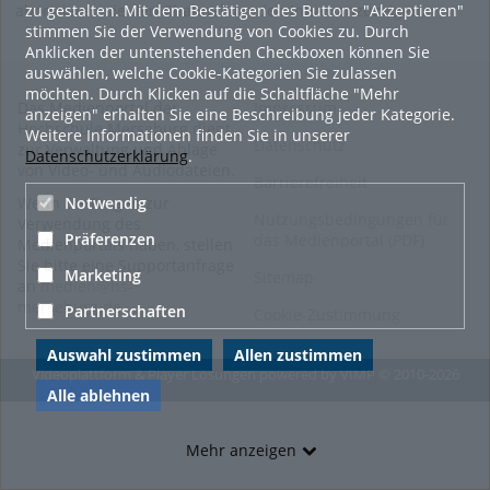
zu gestalten. Mit dem Bestätigen des Buttons "Akzeptieren"
abonnieren sie den Channel um den Inhalt anzuzeigen.
stimmen Sie der Verwendung von Cookies zu. Durch
Anklicken der untenstehenden Checkboxen können Sie
auswählen, welche Cookie-Kategorien Sie zulassen
möchten. Durch Klicken auf die Schaltfläche "Mehr
Das Medienportal der
Impressum
anzeigen" erhalten Sie eine Beschreibung jeder Kategorie.
Hochschule Merseburg dient
Weitere Informationen finden Sie in unserer
Datenschutz
zur Verwaltung und Ablage
Datenschutzerklärung
.
von Video- und Audiodateien.
Barrierefreiheit
Wenn Sie Fragen zur
Notwendig
Nutzungsbedingungen für
Verwendung des
Präferenzen
das Medienportal (PDF)
Medienportals haben, stellen
Sie bitte eine Supportanfrage
Marketing
Sitemap
an
medien@hs-
merseburg.de
.
Partnerschaften
Cookie-Zustimmung
Auswahl zustimmen
Allen zustimmen
Videoplattform & Player Lösungen powered by
VIMP
© 2010-2026
Alle ablehnen
Mehr anzeigen