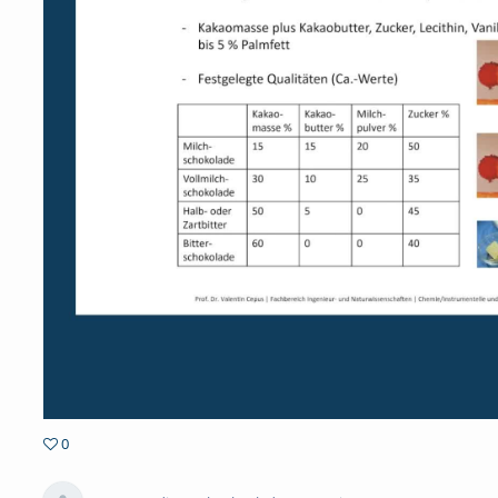
0
0favorites