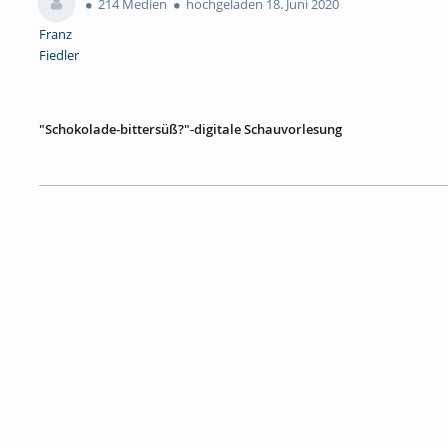
214 Medien
hochgeladen 18. Juni 2020
Franz
Fiedler
"Schokolade-bittersüß?"-digitale Schauvorlesung
Besonders in der dunklen Jahreszeit, sagt man, soll Schokolade ein
wirksame Stoffe enthält. Doch woher kommt Schokolade und warum s
süße Leckerei überhaupt herzustellen?
Lasst euch in dieser Schauvorlesung von Prof. Dr. Valentin Cepus en
Technik. Auch die ökologischen und sozialen Aspekte werden dabei n
mit Prof. Dr. Valentin Cepus
Tags:
fb inw
schokolade
schauvorlesung
Kategorien:
Allgemein
,
Ingenieur- und Naturwissenschaften
,
Schüle