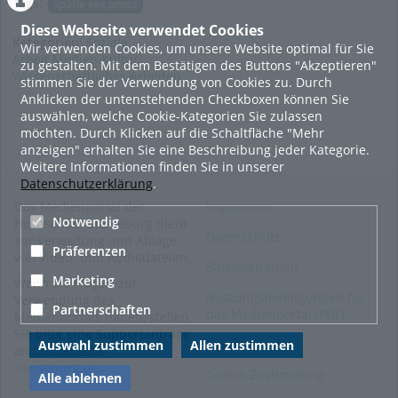
Tags:
spätle sex press
Diese Webseite verwendet Cookies
Kategorien:
Soziale
Wir verwenden Cookies, um unsere Website optimal für Sie
Arbeit.Medien.Kultur
,
zu gestalten. Mit dem Bestätigen des Buttons "Akzeptieren"
Wissenschaftliches Arbeiten
stimmen Sie der Verwendung von Cookies zu. Durch
Anklicken der untenstehenden Checkboxen können Sie
auswählen, welche Cookie-Kategorien Sie zulassen
möchten. Durch Klicken auf die Schaltfläche "Mehr
anzeigen" erhalten Sie eine Beschreibung jeder Kategorie.
Weitere Informationen finden Sie in unserer
Datenschutzerklärung
.
Das Medienportal der
Impressum
Notwendig
Hochschule Merseburg dient
Datenschutz
zur Verwaltung und Ablage
Präferenzen
von Video- und Audiodateien.
Barrierefreiheit
Marketing
Wenn Sie Fragen zur
Nutzungsbedingungen für
Verwendung des
Partnerschaften
das Medienportal (PDF)
Medienportals haben, stellen
Sie bitte eine Supportanfrage
Sitemap
Auswahl zustimmen
Allen zustimmen
an
medien@hs-
merseburg.de
.
Cookie-Zustimmung
Alle ablehnen