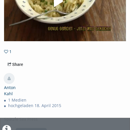
1
1favorites
Share
Anton
Kahl
1 Medien
hochgeladen 18. April 2015
Spätzle Sex Press