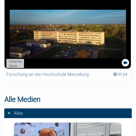
Vanessa
Sever
01:24 duration
01:24
Forschung an der Hochschule Merseburg
Alle Medien
Alles