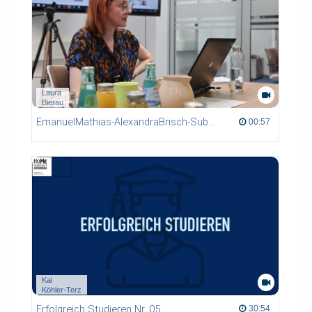
Laura
Bierau
EmanuelMathias-AlexandraBrisch-SubsystemOwner
00:57 duration
00:57
Kai
Köhler-Terz
Erfolgreich Studieren Nr. 05
30:54 duration
30:54