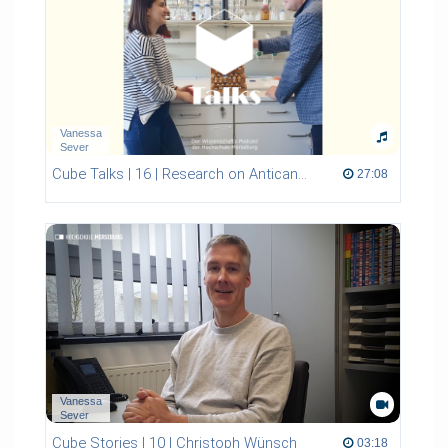
Vanessa
Sever
Cube Talks | 16 | Research on Anticancer Agents at HoMe
27:08 duration
27:08
Vanessa
Sever
Cube Stories | 10 | Christoph Wünsch
03:18 duration
03:18