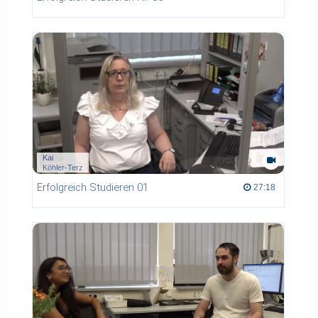
Kai
Köhler-Terz
Erfolgreich Studieren 01
27:18 duration
27:18