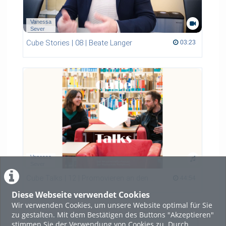
Vanessa
Sever
Cube Stories | 08 | Beate Langer
03:23 duration
03:23
Vanessa
Sever
Cube Talks | 12 | Promovieren an den Promotionszentren der HoMe
44:54 duration
44:54
Diese Webseite verwendet Cookies
Wir verwenden Cookies, um unsere Website optimal für Sie
zu gestalten. Mit dem Bestätigen des Buttons "Akzeptieren"
stimmen Sie der Verwendung von Cookies zu. Durch
LADE MEHR