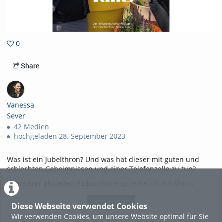
0
0favorites
Share
Vanessa
Sever
42 Medien
hochgeladen 28. September 2023
Was ist ein Jubelthron? Und was hat dieser mit guten und
schlechten Geheimnissen und einer Telefonzelle zu tun?
In unserer aktuellen Podcastfolge spreche ich mit Maria
Urban und Sandra Commichau über die interaktiven PETZE
Ausstellungen, die wir für Schulen und Bildungseinrichtungen
Mehr anzeigen
Diese Webseite verwendet Cookies
anbieten. Wir beleuchten die vielfältigen Bildungs- und
Wir verwenden Cookies, um unsere Website optimal für Sie
Begleitformate, die wir rund um die Ausstellungen konzipiert