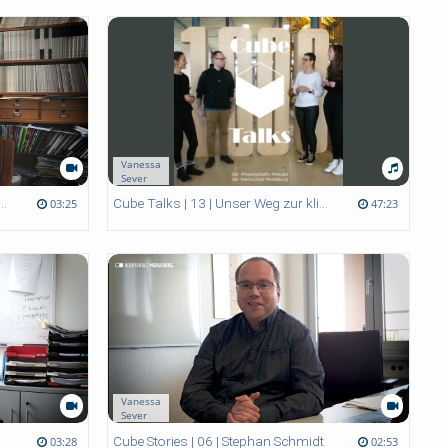
Vanessa
Sever
ries | 09 | Johannes Herwig-Lempp
Cube Talks | 13 | Unser Weg zur klimafreundlichen Hochschule
03:25
47:23
Vanessa
Sever
Cube Stories | 06 | Stephan Schmidt
03:28
02:53