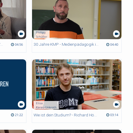
Philipp
Schüller
30 Jahre KMP - Rita Stockhowe - Wege im KMP ins Ausland
30 Jahre KMP - Medienpädagogik in Aktion - Ein Interview mit Martin Wilde
04:56
04:40
Elisa
Karau-Unkroth
Wie ist dein Studium? - Richard Höhne, Master Angewandte Medien- und Kulturwissenschaft
21:22
03:14