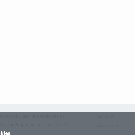
blage von Video- und Audiodateien.
Impressum
itte eine Supportanfrage an
medien@hs-
Datenschutz
kies