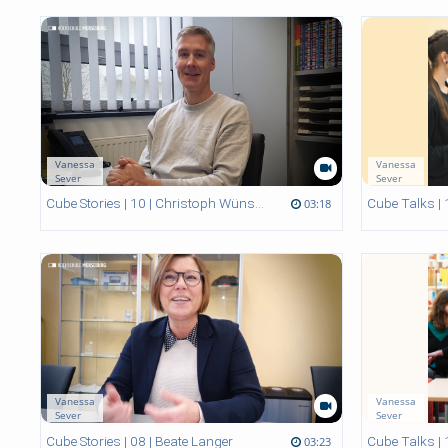
Vanessa
Vanessa
Sever
Sever
03:18 duration
03:25 duration
29:08 duration
47:23 duration
Cube Stories | 10 | Christoph Wünsch
03:18
Vanessa
Vanessa
Sever
Sever
03:23 duration
03:28 duration
02:53 duration
44:54 duration
Cube Stories | 08 | Beate Langer
03:23