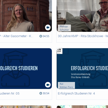
Philipp
Schüller
30 Jahre KMP - Alter Gasometer - Kulturpädagogik im ländlichem Raum
04:55
Kai
Köhler-Terz
tudieren Nr. 05
Erfolgreich Studieren Nr. 4
30:54