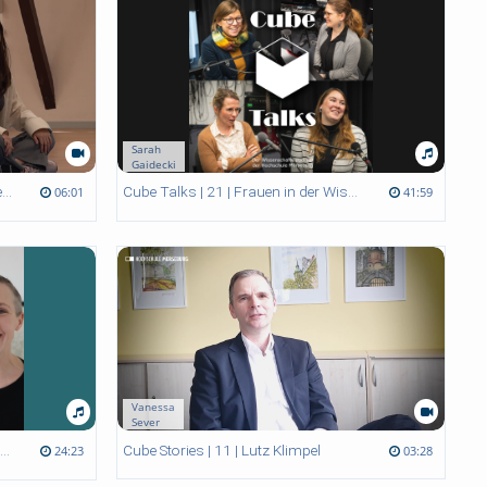
Sarah
Gaidecki
Lebenshaltungskosten - Wie viel Geld brauche ich pro Monat?
Cube Talks | 21 | Frauen in der Wissenschaft
06:01
41:59
Vanessa
Sever
Cube Stories | 11 | Lutz Klimpel
Cube Talks | 18 | Medien und Perversion
03:28
24:23