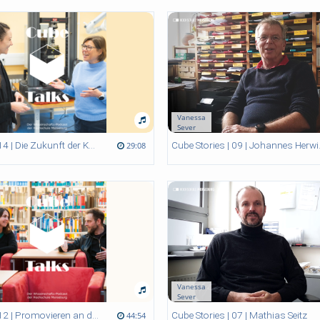
Vanessa
Sever
Cube Sto
Cube Talks | 14 | Die Zukunft der Kunststoffe - Sind Biopolymere die Alternative?
29:08
Vanessa
Sever
Cube Stories | 07 | Mathias Seitz
Cube Talks | 12 | Promovieren an den Promotionszentren der HoMe
44:54