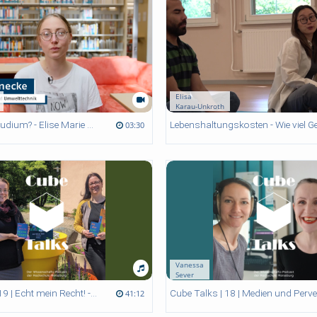
Elisa
Karau-Unkroth
Wie ist dein Studium? - Elise Marie Thunecke, Bachelor Chemie- und Umwelttechnik
03:30
Vanessa
Sever
Cube Talks | 19 | Echt mein Recht! - Die PETZE Ausstellungen der Hochschule Merseburg -
41:12