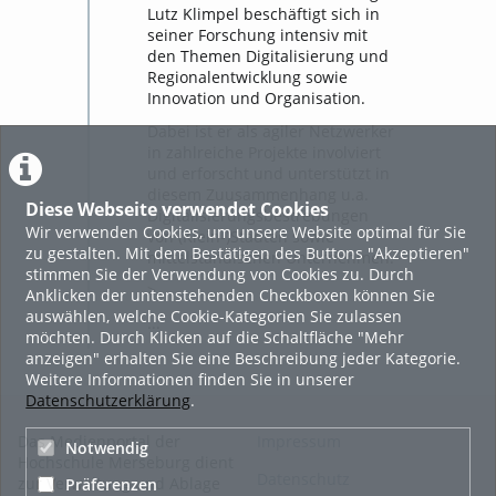
Lutz Klimpel beschäftigt sich in
seiner Forschung intensiv mit
den Themen Digitalisierung und
Regionalentwicklung sowie
Innovation und Organisation.
Dabei ist er als agiler Netzwerker
in zahlreiche Projekte involviert
und erforscht und unterstützt in
diesem Zuusammenhang u.a.
Diese Webseite verwendet Cookies
Digitalisierungsbestrebungen
Wir verwenden Cookies, um unsere Website optimal für Sie
von (Klein-)Städten sowie
zu gestalten. Mit dem Bestätigen des Buttons "Akzeptieren"
mittelständischen Unternehmen.
stimmen Sie der Verwendung von Cookies zu. Durch
>
Anklicken der untenstehenden Checkboxen können Sie
auswählen, welche Cookie-Kategorien Sie zulassen
...
möchten. Durch Klicken auf die Schaltfläche "Mehr
anzeigen" erhalten Sie eine Beschreibung jeder Kategorie.
Weitere Informationen finden Sie in unserer
Datenschutzerklärung
.
Das Medienportal der
Impressum
Notwendig
Hochschule Merseburg dient
Datenschutz
zur Verwaltung und Ablage
Präferenzen