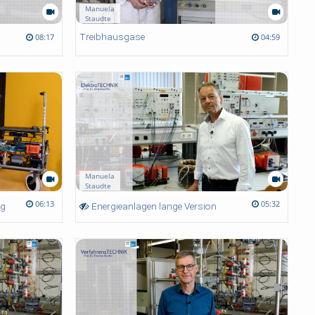
Manuela
Staudte
Treibhausgase
08:17
04:59
Manuela
Staudte
06:13
05:32
ng
Energieanlagen lange Version