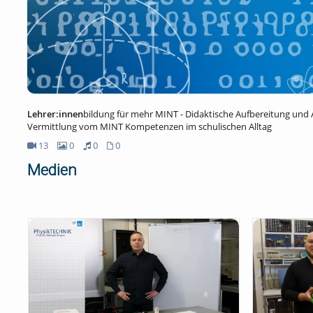
Lehrer:innen
bildung für mehr MINT - Didaktische Aufbereitung und
Vermittlung vom MINT Kompetenzen im schulischen Alltag
13
0
0
0
13Videos
0Bilder
0Audios
0Dateien
Medien