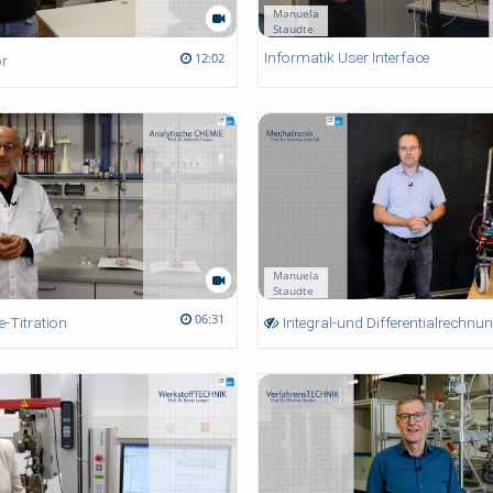
Manuela
Staudte
Informatik User Interface
12:02
r
Manuela
Staudte
06:31
-Titration
Integral-und Differentialrechnu