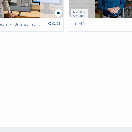
Manuela
Staudte
T in MINT
02:05
terschiedliche Festigkeit von Werkstoffen