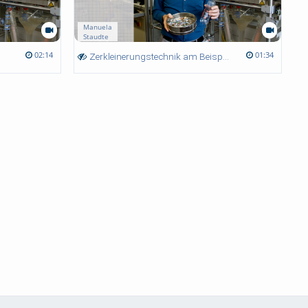
Manuela
Staudte
02:14
01:34
Zerkleinerungstechnik am Beispiel PET