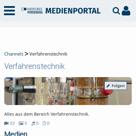
Channels
Verfahrenstechnik
Verfahrenstechnik
Folgen
Alles aus dem Bereich Verfahrenstechnik.
33
0
0
0
33Videos
0Bilder
0Audios
0Dateien
Medien