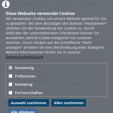
Fluidtechnik Lösungen GL6, AL6, AL8
35:54 duration
35:54
Diese Webseite verwendet Cookies
Wir verwenden Cookies, um unsere Website optimal für Sie
zu gestalten. Mit dem Bestätigen des Buttons "Akzeptieren"
stimmen Sie der Verwendung von Cookies zu. Durch
LADE MEHR
Anklicken der untenstehenden Checkboxen können Sie
auswählen, welche Cookie-Kategorien Sie zulassen
möchten. Durch Klicken auf die Schaltfläche "Mehr
Featured
anzeigen" erhalten Sie eine Beschreibung jeder Kategorie.
Weitere Informationen finden Sie in unserer
Datenschutzerklärung
.
Das Medienportal der
Impressum
Notwendig
Hochschule Merseburg dient
Datenschutz
zur Verwaltung und Ablage
Präferenzen
von Video- und Audiodateien.
Barrierefreiheit
Marketing
Wenn Sie Fragen zur
Nutzungsbedingungen für
Verwendung des
Partnerschaften
das Medienportal (PDF)
Medienportals haben, stellen
Sie bitte eine Supportanfrage
Auswahl zustimmen
Allen zustimmen
Sitemap
an
medien@hs-
merseburg.de
.
Alle ablehnen