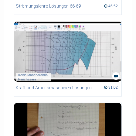
Strömungslehre Lösungen 66-69
46:52 duration
46:52
Kevin Mahendrabhai
Panchasara
Kraft und Arbeitsmaschinen Lösungen KL1- KL2
31:02 duration
31:02