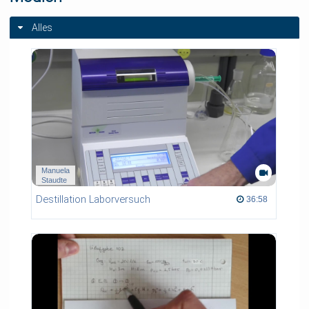
Alles
Manuela
Staudte
Destillation Laborversuch
36:58 duration
36:58