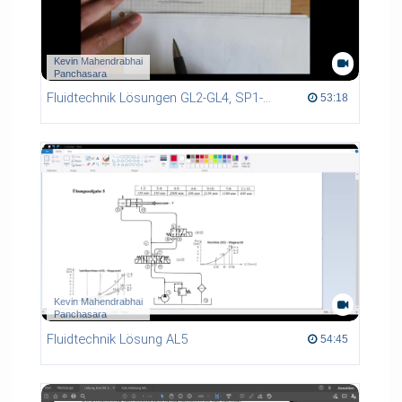
Kevin Mahendrabhai
Panchasara
Fluidtechnik Lösungen GL2-GL4, SP1-SP3
53:18 duration
53:18
Kevin Mahendrabhai
Panchasara
Fluidtechnik Lösung AL5
54:45 duration
54:45