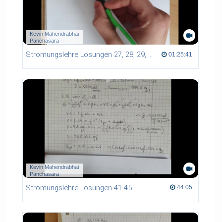
Kevin Mahendrabhai
Panchasara
Strömungslehre Lösungen 27, 28, 29, 30, 32, 33, 34
01:25:41 duration
01:25:41
Kevin Mahendrabhai
Panchasara
Strömungslehre Lösungen 41-45
44:05 duration
44:05