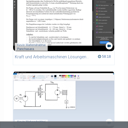
Kevin Mahendrabhai
Panchasara
Kraft und Arbeitsmaschinen Lösungen KL3,KL4,ASLRD1,RAD1
58:18 duration
58:18
Kevin Mahendrabhai
Panchasara