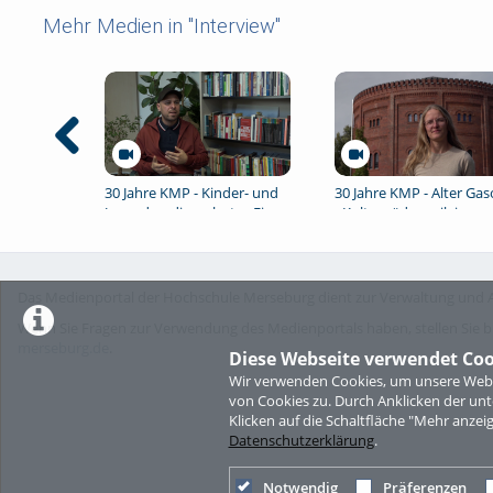
Mehr Medien in "Interview"
30 Jahre KMP - Kinder- und
30 Jahre KMP - Alter Ga
Jugendmedienschutz - Ein
- Kulturpädagogik im
Interview mit Jörg Kratzsch
ländlichem Raum
Das Medienportal der Hochschule Merseburg dient zur Verwaltung und A
Wenn Sie Fragen zur Verwendung des Medienportals haben, stellen Sie b
merseburg.de
.
Diese Webseite verwendet Coo
Wir verwenden Cookies, um unsere Websi
von Cookies zu. Durch Anklicken der u
Klicken auf die Schaltfläche "Mehr anzei
Datenschutzerklärung
.
Notwendig
Präferenzen