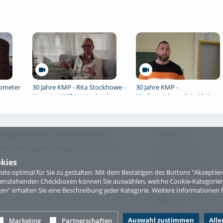
someter
30 Jahre KMP - Rita Stockhowe -
30 Jahre KMP -
Wege im KMP ins Ausland
Medienpädagogik in Aktion -
Ein Interview mit Martin Wild
blage von Video- und Audiodateien.
Impressum
itte eine Supportanfrage an
medien@hs-
Datenschutz
kies
Barrierefreiheit
te optimal für Sie zu gestalten. Mit dem Bestätigen des Buttons "Akzepti
ntenstehenden Checkboxen können Sie auswählen, welche Cookie-Kategorien
Nutzungsbedingungen 
gen" erhalten Sie eine Beschreibung jeder Kategorie. Weitere Informationen f
Sitemap
Cookie-Zustimmung
Auswahl zustimmen
All
Marketing
Partnerschaften