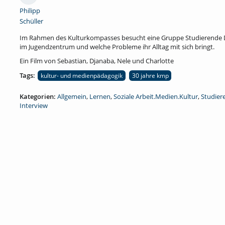
Philipp
Schüller
Im Rahmen des Kulturkompasses besucht eine Gruppe Studierende Dian
im Jugendzentrum und welche Probleme ihr Alltag mit sich bringt.
Ein Film von Sebastian, Djanaba, Nele und Charlotte
Tags:
kultur- und medienpädagogik
30 jahre kmp
Kategorien:
Allgemein
,
Lernen
,
Soziale Arbeit.Medien.Kultur
,
Studier
Interview