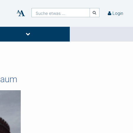
Suche etwas ...
Login
 Raum