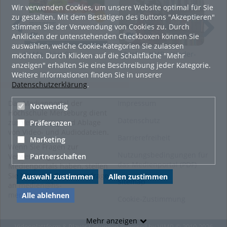
Studienganges Kultur- und Medienpädagogik (KMP) der
Wir verwenden Cookies, um unsere Website optimal für Sie
Hochschule Merseburg unter der Leitung von Philipp Schüller.
zu gestalten. Mit dem Bestätigen des Buttons "Akzeptieren"
stimmen Sie der Verwendung von Cookies zu. Durch
Ein Film von: Max Schröder, Luise Stollberg, Tom Wagner und
Anklicken der untenstehenden Checkboxen können Sie
Urs Benedict Vögeli
auswählen, welche Cookie-Kategorien Sie zulassen
Tags:
HoMe - Live 01
30 Jahre KMP - Kinder-
30 
möchten. Durch Klicken auf die Schaltfläche "Mehr
und
Gas
kultur- und medienpädagogik
anzeigen" erhalten Sie eine Beschreibung jeder Kategorie.
Jugendmedienschutz -
Kul
Weitere Informationen finden Sie in unserer
30 jahre kmp
Ein Interview mit Jörg
län
Datenschutzerklärung
.
Kratzsch
Kategorien:
Allgemein
,
Lernen
,
Das Medienportal der
Impressum
Notwendig
Soziale Arbeit.Medien.Kultur
,
Hochschule Merseburg dient
Studieren
,
Interview
Datenschutz
zur Verwaltung und Ablage
Präferenzen
von Video- und Audiodateien.
Barrierefreiheit
Marketing
Wenn Sie Fragen zur
Nutzungsbedingungen für
Partnerschaften
Verwendung des
das Medienportal (PDF)
Medienportals haben, stellen
Sie bitte eine Supportanfrage
Auswahl zustimmen
Allen zustimmen
Sitemap
an
medien@hs-
merseburg.de
.
Alle ablehnen
Cookie-Zustimmung
Mehr anzeigen
Videoplattform & Player Lösungen powered by
VIMP
© 2010-2026