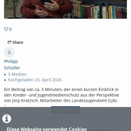
0
0favorites
Share
Philipp
Schüller
5 Medien
hochgeladen 23. April 2026
Ein Beitrag von ca. 5 Minuten, der einen kurzen Einblick in
den Kinder- und Jugendmedienschutz aus der Perspektive
von Jörg Kratzsch, Mitarbeiter des Landesjugendamt (LJA),
Medienschaffender bei Radio Corax, ehrenamtlicher
Mehr anzeigen
Mitarbeiter der Freiwilligen Selbstkontrolle der Filmwirtschaft
Mehr Medien in "Lernen"
(FSK), Teil der GMK, Mitglied des Offenen Kanals Merseburg-
Querfurt e.V u.v.m, bietet. Der Beitrag entstand im Rahmen
der Erstsemesterveranstaltung "Kulturkompass", des
Diese Webseite verwendet Cookies