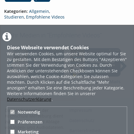
Kategorien:
Allgemein
,
Studieren
,
Empfohlene Videos
Mehr Medien in "Empfohlene Videos"
Diese Webseite verwendet Cookies
Wir verwenden Cookies, um unsere Website optimal für Sie
zu gestalten. Mit dem Bestätigen des Buttons "Akzeptieren"
stimmen Sie der Verwendung von Cookies zu. Durch
Anklicken der untenstehenden Checkboxen können Sie
auswählen, welche Cookie-Kategorien Sie zulassen
Die Portale der HoMe für
Weiterleitung für E-Mails
Nut
möchten. Durch Klicken auf die Schaltfläche "Mehr
das Studium: Überblick
einrichten
und
anzeigen" erhalten Sie eine Beschreibung jeder Kategorie.
Hoc
Weitere Informationen finden Sie in unserer
Datenschutzerklärung
.
Das Medienportal der
Impressum
Notwendig
Hochschule Merseburg dient
Datenschutz
zur Verwaltung und Ablage
Präferenzen
von Video- und Audiodateien.
Barrierefreiheit
Marketing