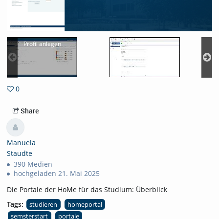
Profil anlegen
0
0favorites
Share
Manuela
Staudte
390 Medien
hochgeladen 21. Mai 2025
Die Portale der HoMe für das Studium: Überblick
Tags:
studieren
homeportal
semsterstart
portale