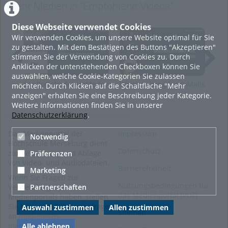
Mehr Medien in "Empfohlene Videos"
Diese Webseite verwendet Cookies
Wir verwenden Cookies, um unsere Website optimal für Sie
zu gestalten. Mit dem Bestätigen des Buttons "Akzeptieren"
stimmen Sie der Verwendung von Cookies zu. Durch
Anklicken der untenstehenden Checkboxen können Sie
auswählen, welche Cookie-Kategorien Sie zulassen
Die Portale der HoMe für
Weiterleitung für E-Mails
Nut
möchten. Durch Klicken auf die Schaltfläche "Mehr
das Studium: Überblick
einrichten
und
anzeigen" erhalten Sie eine Beschreibung jeder Kategorie.
Hoc
Weitere Informationen finden Sie in unserer
Datenschutzerklärung
.
Das Medienportal der
Impressum
Notwendig
Hochschule Merseburg dient
Datenschutz
zur Verwaltung und Ablage
Präferenzen
von Video- und Audiodateien.
Barrierefreiheit
Marketing
Wenn Sie Fragen zur
Nutzungsbedingungen für
Partnerschaften
Verwendung des
das Medienportal (PDF)
Medienportals haben, stellen
Sie bitte eine Supportanfrage
Auswahl zustimmen
Allen zustimmen
Sitemap
an
medien@hs-
merseburg.de
.
Alle ablehnen