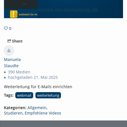
0
0favorites
Share
Manuela
Staudte
390 Medien
hochgeladen 21. Mai 2025
Weiterleitung für E-Mails einrichten
Tags:
webmail
weiterleitung
Kategorien:
Allgemein
,
Studieren
,
Empfohlene Videos