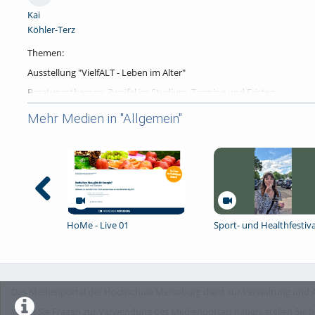
Kai
Köhler-Terz
Themen:
Ausstellung "VielfALT - Leben im Alter"
Beratungsthemen: Zweifel im Studium, Termine und Fristen
Veranstaltungshinweise
Mehr Medien in "Allgemein"
Tags:
kmp
erfolgreich studieren
Kategorien:
Allgemein
,
Lernen
,
Campusleben
,
Studieren
,
Interview
,
Wissenschaft
HoMe - Live 01
Sport- und Healthfestiva
Das Medienportal der Hochschule Merseburg dient zur Verwaltung und A
Wenn Sie Fragen zur Verwendung des Medienportals haben, stellen Sie b