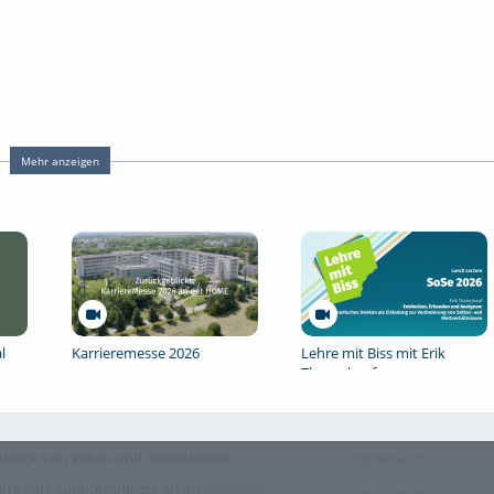
Mehr anzeigen
l
Karrieremesse 2026
Lehre mit Biss mit Erik
Theuerkauf
blage von Video- und Audiodateien.
Impressum
itte eine Supportanfrage an
medien@hs-
Datenschutz