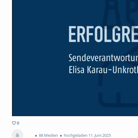
0
0favorites
88 Medien
hochgeladen 11. Juni 2025