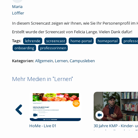
Maria
Löffler
In diesem Screencast zeigen wir Ihnen, wie Sie Ihr Personenprofil im
Erstellt wurde der Screencast von Felicia Lange. Vielen Dank dafür!
Tags:
lehrende
screencast
home-portal
homeportal
profess
onboarding
professorinnen
Kategorien:
Allgemein
,
Lernen
,
Campusleben
Mehr Medien in "Lernen"
HoMe - Live 01
30 Jahre KMP - Kinder- 
Jugendmedienschutz - E
Interview mit Jörg Kratz