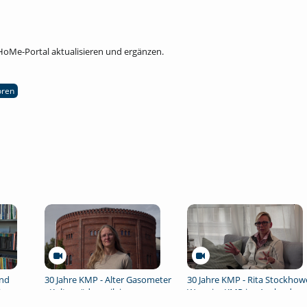
 HoMe-Portal aktualisieren und ergänzen.
oren
und
30 Jahre KMP - Alter Gasometer
30 Jahre KMP - Rita Stockhow
in
- Kulturpädagogik im
Wege im KMP ins Ausland
sch
ländlichem Raum