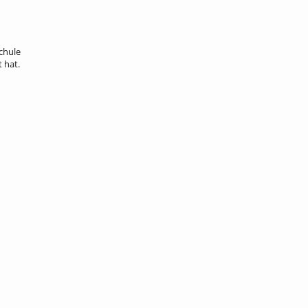
chule
 hat.
sa; cafebar