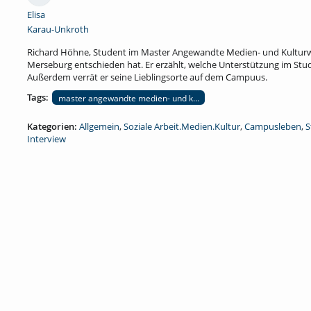
Elisa
Karau-Unkroth
Richard Höhne, Student im Master Angewandte Medien- und Kulturwi
Merseburg entschieden hat. Er erzählt, welche Unterstützung im Stud
Außerdem verrät er seine Lieblingsorte auf dem Campuus.
Tags:
master angewandte medien- und kulturwissenschaft; mentorin; unt
Kategorien:
Allgemein
,
Soziale Arbeit.Medien.Kultur
,
Campusleben
,
S
Interview