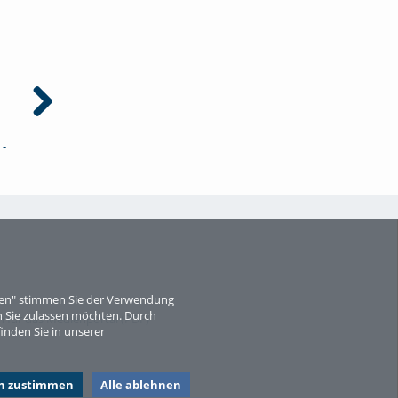
 -
Zwischen Chaos und Konzept -
30 Jahre KMP - Los Capellos
30 Jahre Kultur- und
2001
Medienpädagogik 02
eren" stimmen Sie der Verwendung
 Sie zulassen möchten. Durch
für das Medienportal (PDF)
inden Sie in unserer
en zustimmen
Alle ablehnen