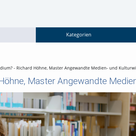
go
go
go
to
to
to
navigation
main
footer
content
Kategorien
tudium? - Richard Höhne, Master Angewandte Medien- und Kulturw
d Höhne, Master Angewandte Medien