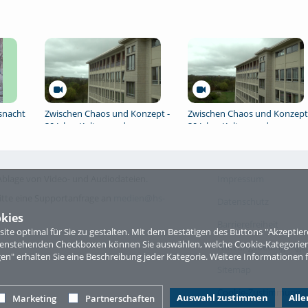
snacht
Zwischen Chaos und Konzept -
Zwischen Chaos und Konzept
30 Jahre Kultur- und
30 Jahre Kultur- und
Medienpädagogik 04
Medienpädagogik 03
blage von Video- und Audiodateien.
Impressum
itte eine Supportanfrage an
medien@hs-
Datenschutz
kies
Barrierefreiheit
te optimal für Sie zu gestalten. Mit dem Bestätigen des Buttons "Akzepti
ntenstehenden Checkboxen können Sie auswählen, welche Cookie-Kategorien
Nutzungsbedingungen 
gen" erhalten Sie eine Beschreibung jeder Kategorie. Weitere Informationen f
Sitemap
Cookie-Zustimmung
Auswahl zustimmen
All
Marketing
Partnerschaften