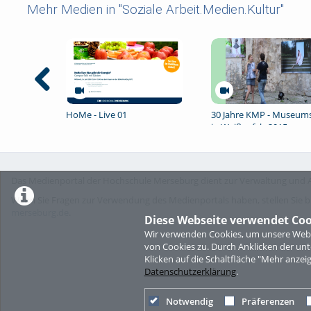
Mehr Medien in "Soziale Arbeit.Medien.Kultur"
HoMe - Live 01
30 Jahre KMP - Museum
in Weißenfels 2015
Das Medienportal der Hochschule Merseburg dient zur Verwaltung und A
Wenn Sie Fragen zur Verwendung des Medienportals haben, stellen Sie b
merseburg.de
.
Diese Webseite verwendet Coo
Wir verwenden Cookies, um unsere Websi
von Cookies zu. Durch Anklicken der u
Klicken auf die Schaltfläche "Mehr anzei
Datenschutzerklärung
.
Notwendig
Präferenzen