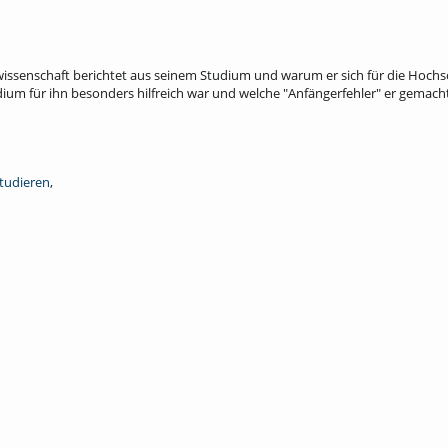
ssenschaft berichtet aus seinem Studium und warum er sich für die Hochs
ium für ihn besonders hilfreich war und welche "Anfängerfehler" er gemacht
erstützung; prüfung; medien; kultur; bildungswissenschaft; gruppenarbeit; men
tudieren
,