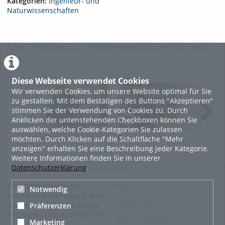
Kategorien:
Ingenieur- und
Naturwissenschaften
Mehr Medien in "Lehrer:innenbildung für mehr
MINT"
Diese Webseite verwendet Cookies
Wir verwenden Cookies, um unsere Website optimal für Sie
zu gestalten. Mit dem Bestätigen des Buttons "Akzeptieren"
stimmen Sie der Verwendung von Cookies zu. Durch
Anklicken der untenstehenden Checkboxen können Sie
auswählen, welche Cookie-Kategorien Sie zulassen
Dispersion am Besipiel
Servomotor
Inf
möchten. Durch Klicken auf die Schaltfläche "Mehr
des Regenbogens
anzeigen" erhalten Sie eine Beschreibung jeder Kategorie.
Weitere Informationen finden Sie in unserer
Datenschutzerklärung
.
Das Medienportal der
Impressum
Notwendig
Hochschule Merseburg dient
Datenschutz
zur Verwaltung und Ablage
Präferenzen
von Video- und Audiodateien.
Barrierefreiheit
Marketing