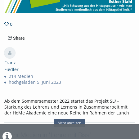
0
0favorites
Share
Franz
Fiedler
214 Medien
hochgeladen 5. Juni 2023
Ab dem Sommersemester 2022 startet das Projekt SL² -
Stärkung des Lehrens und Lernens in Zusammenarbeit mit
der HoMe Akademie eine neue Reihe im Rahmen der Lunch
Lectures unter dem Titel „Lehre mit Biss“. Ziel ist es,
Mehr anzeigen
innovative Lehr-/Lern- und Prüfungskonzepte
an unserer
Hochschule vorzustellen, Gedanken und Impulse sowie gute
Mehr Medien in "Lehre mit Biss"
Erfahrungen rund um die Lehre zu teilen und Lehrende