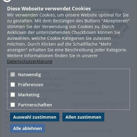
miteinander ins Gespräch zu bringen. Lehre mit Biss findet
in
Diese Webseite verwendet Cookies
der Vorlesungszeit regelmäßig am letzten Montag
statt und
Wir verwenden Cookies, um unsere Website optimal für Sie
wird
hybrid
umgesetzt, so dass Interessierte sowohl in
zu gestalten. Mit dem Bestätigen des Buttons "Akzeptieren"
Präsenz im Gartenhaus oder auf online über BigBlueButton
stimmen Sie der Verwendung von Cookies zu. Durch
teilnehmen können.
Anklicken der untenstehenden Checkboxen können Sie
Tags:
lehre
lunch lecture
auswählen, welche Cookie-Kategorien Sie zulassen
Lehre mit Biss mit Erik
Lehre mit Biss mit Erik
Leh
möchten. Durch Klicken auf die Schaltfläche "Mehr
sl²
Theuerkauf
Theuerkauf
Dr.
anzeigen" erhalten Sie eine Beschreibung jeder Kategorie.
Weitere Informationen finden Sie in unserer
Kategorien:
Allgemein
Datenschutzerklärung
.
Das Medienportal der
Impressum
Notwendig
Hochschule Merseburg dient
Datenschutz
zur Verwaltung und Ablage
Präferenzen
von Video- und Audiodateien.
Barrierefreiheit
Marketing
Wenn Sie Fragen zur
Nutzungsbedingungen für
Partnerschaften
Verwendung des
das Medienportal (PDF)
Medienportals haben, stellen
Sie bitte eine Supportanfrage
Auswahl zustimmen
Allen zustimmen
Sitemap
an
medien@hs-
merseburg.de
.
Alle ablehnen
Cookie-Zustimmung