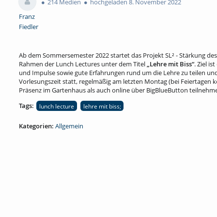
214 Medien
hochgeladen 8. November 2022
Franz
Fiedler
Ab dem Sommersemester 2022 startet das Projekt SL² - Stärkung de
Rahmen der Lunch Lectures unter dem Titel
„Lehre mit Biss“
. Ziel 
und Impulse sowie gute Erfahrungen rund um die Lehre zu teilen und 
Vorlesungszeit statt, regelmäßig am letzten Montag (bei Feiertagen
Präsenz im Gartenhaus als auch online über BigBlueButton teilneh
Tags:
lunch lecture
lehre mit biss;
Kategorien:
Allgemein