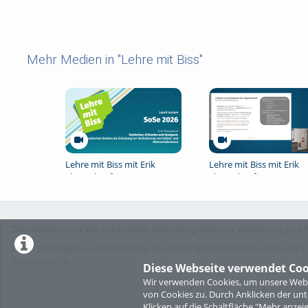
Mehr Medien in "Lehre mit Biss"
Lehre mit Biss mit Erik
Lehre mit Biss mit Erik
Theuerkauf
Theuerkauf
Das Medienportal der Hochschule Merseburg dient zur Verwaltung und A
Wenn Sie Fragen zur Verwendung des Medienportals haben, stellen Sie b
merseburg.de
.
Diese Webseite verwendet Coo
Wir verwenden Cookies, um unsere Websi
von Cookies zu. Durch Anklicken der u
Klicken auf die Schaltfläche "Mehr anzei