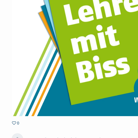
0
0favorites