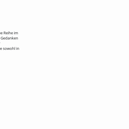
e Reihe im
n, Gedanken
r
e sowohl in