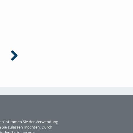
Lehre mit Biss mit Esther Stahl
Lehre mit Biss mit Prof. Dr.
Thomas Rachfall
eren" stimmen Sie der Verwendung
 Sie zulassen möchten. Durch
für das Medienportal (PDF)
inden Sie in unserer