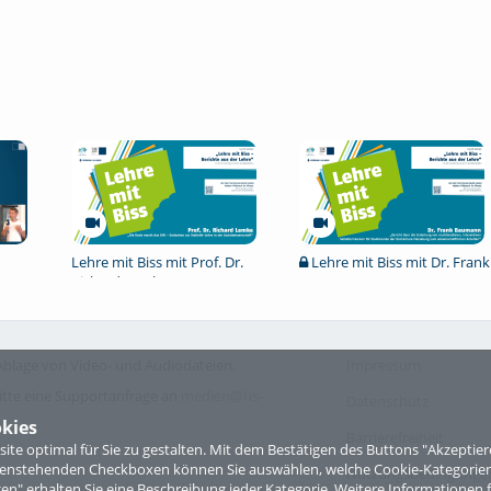
Lehre mit Biss mit Prof. Dr.
Lehre mit Biss mit Dr. Frank
Richard Lemke
Baumann
blage von Video- und Audiodateien.
Impressum
itte eine Supportanfrage an
medien@hs-
Datenschutz
kies
Barrierefreiheit
te optimal für Sie zu gestalten. Mit dem Bestätigen des Buttons "Akzepti
ntenstehenden Checkboxen können Sie auswählen, welche Cookie-Kategorien
Nutzungsbedingungen 
gen" erhalten Sie eine Beschreibung jeder Kategorie. Weitere Informationen f