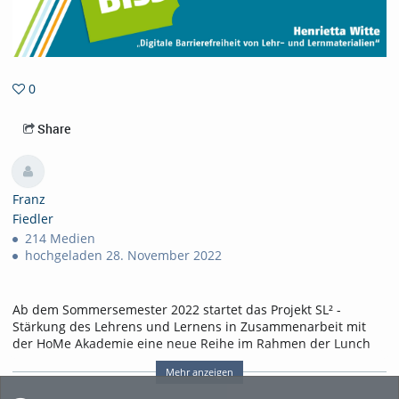
0
0favorites
Share
Franz
Fiedler
214 Medien
hochgeladen 28. November 2022
Ab dem Sommersemester 2022 startet das Projekt SL² -
Stärkung des Lehrens und Lernens in Zusammenarbeit mit
der HoMe Akademie eine neue Reihe im Rahmen der Lunch
Lectures unter dem Titel „Lehre mit Biss“. Ziel ist es,
Mehr anzeigen
innovative Lehr-/Lern- und Prüfungskonzepte
an unserer
Hochschule vorzustellen, Gedanken und Impulse sowie gute