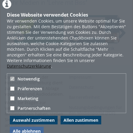
Mehr Medien in "Lehre mit Biss"
Erfahrungen rund um die Lehre zu teilen und Lehrende
miteinander ins Gespräch zu bringen. Lehre mit Biss findet
in
Diese Webseite verwendet Cookies
der Vorlesungszeit regelmäßig am letzten Montag
statt und
Wir verwenden Cookies, um unsere Website optimal für Sie
wird
hybrid
umgesetzt, so dass Interessierte sowohl in
zu gestalten. Mit dem Bestätigen des Buttons "Akzeptieren"
Präsenz im Gartenhaus oder auf online über BigBlueButton
stimmen Sie der Verwendung von Cookies zu. Durch
teilnehmen können.
Anklicken der untenstehenden Checkboxen können Sie
Tags:
lehre mit biss;
auswählen, welche Cookie-Kategorien Sie zulassen
Lehre mit Biss mit Erik
Lehre mit Biss mit Erik
Leh
möchten. Durch Klicken auf die Schaltfläche "Mehr
Theuerkauf
Theuerkauf
Dr.
anzeigen" erhalten Sie eine Beschreibung jeder Kategorie.
Kategorien:
Allgemein
Weitere Informationen finden Sie in unserer
Datenschutzerklärung
.
Das Medienportal der
Impressum
Notwendig
Hochschule Merseburg dient
Datenschutz
zur Verwaltung und Ablage
Präferenzen
von Video- und Audiodateien.
Barrierefreiheit
Marketing
Wenn Sie Fragen zur
Nutzungsbedingungen für
Partnerschaften
Verwendung des
das Medienportal (PDF)
Medienportals haben, stellen
Sie bitte eine Supportanfrage
Auswahl zustimmen
Allen zustimmen
Sitemap
an
medien@hs-
merseburg.de
.
Alle ablehnen