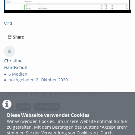
0
0favorites
Share
Christine
Handschuh
6 Medien
hochgeladen 2. Oktober 2020
Einführung in das HoMe Portal für Studierende
Tags:
portal
home-portal
stundenplan
homeportal
Diese Webseite verwendet Cookies
Mehr anzeigen
Wir verwenden Cookies, um unsere Website optimal für Sie
home portal
zu gestalten. Mit dem Bestätigen des Buttons "Akzeptieren"
stimmen Sie der Verwendung von Cookies zu. Durch
Kategorien:
Allgemein
,
Soziale