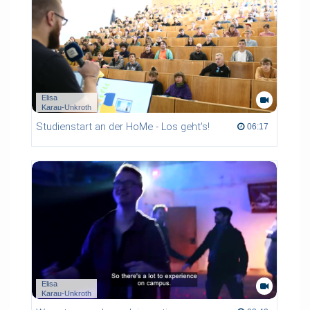
Elisa
Karau-Unkroth
Studienstart an der HoMe - Los geht's!
06:17 duration
06:17
Elisa
Karau-Unkroth