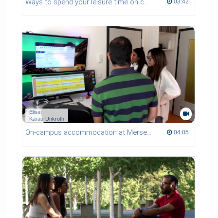
Ways to spend your leisure time on campus
03:42 duration
03:42
Elisa
Karau-Unkroth
On-campus accommodation at Merseburg University of Applied Sciences
04:05 duration
04:05