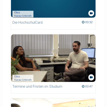
Elisa
Karau-Unkroth
Die HochschulCard
03:32 duration
03:32
Elisa
Karau-Unkroth
Termine und Fristen im Studium
03:47 duration
03:47