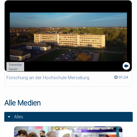
Vanessa
Sever
01:24 duration
01:24
Forschung an der Hochschule Merseburg
Alle Medien
Alles