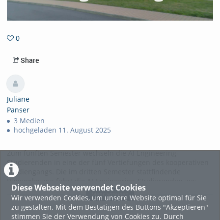
0
0favorites
Share
Juliane
Panser
3 Medien
hochgeladen 11. August 2025
Zum fünften Semester wechseln die AI Engineering-
Studierenden in eine der fünf Vertiefungen des kooperativen
Studiengangs. Die im dritten Semester stattfindende
Ringvorlesung führt die AI Engineering-Studierenden aus
Diese Webseite verwendet Cookies
Magdeburg zu den verschiedenen Hochschulen, um sich
Mehr anzeigen
Wir verwenden Cookies, um unsere Website optimal für Sie
direkt vor Ort ein Bild über die jeweilige Vertiefung zu
zu gestalten. Mit dem Bestätigen des Buttons "Akzeptieren"
machen.
stimmen Sie der Verwendung von Cookies zu. Durch