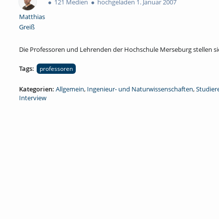
121 Medien
hochgeladen 1. Januar 2007
Matthias
Greiß
Die Professoren und Lehrenden der Hochschule Merseburg stellen si
Tags:
professoren
Kategorien:
Allgemein
,
Ingenieur- und Naturwissenschaften
,
Studier
Interview