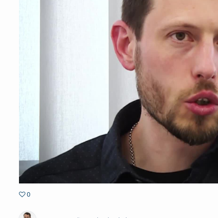
0
0favorites