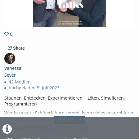
0
0favorites
Share
Vanessa
Sever
42 Medien
hochgeladen 5. Juli 2023
Staunen, Entdecken, Experimentieren | Löten, Simulieren,
Programmieren
Wer in unsere Schülerlabore kommt, kann vieles ausprobieren
und entdecken - insbesondere den Spaß an Chemie und
Mehr anzeigen
Physik, an Naturwissenschaften und Technik.
Mehr Medien in "Audiobeiträge"
In unserer aktuellen Podcastfolge berichtet Dr. Eileen Bette