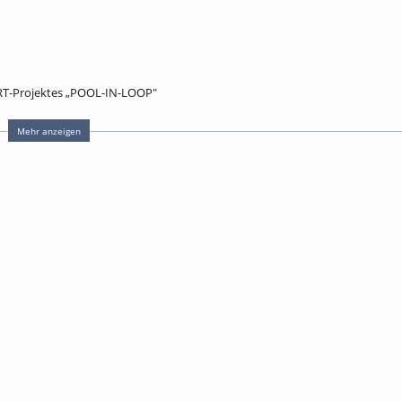
RT-Projektes „POOL-IN-LOOP"
Mehr anzeigen
w
linloop
leben
,