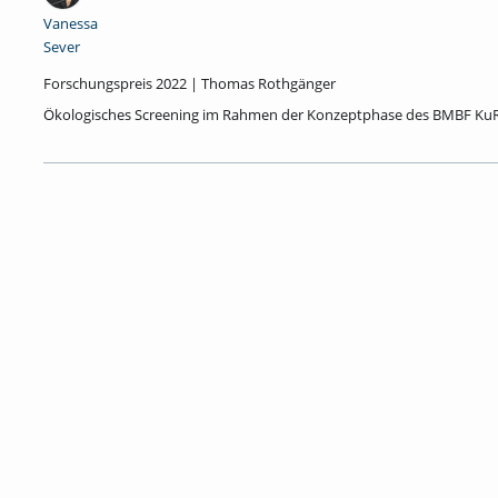
Vanessa
Sever
Forschungspreis 2022 | Thomas Rothgänger
Ökologisches Screening im Rahmen der Konzeptphase des BMBF Ku
Tags:
ingenieurwissenschaften
forschung
naturwissenschaft
in
science
forschungspreis
sciencenews
nachtderforschung
poo
pool-in-loop
circular economy
kreislaufwirtschaft
Kategorien:
Allgemein
,
Ingenieur- und Naturwissenschaften
,
Campus
Studieren
,
Wissenschaftliches Arbeiten
,
Forschen
,
Wissenschaft