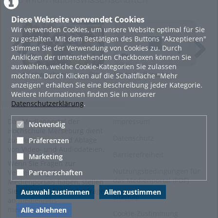
Kategorien:
Soziale
Diese Webseite verwendet Cookies
Arbeit.Medien.Kultur
,
Wir verwenden Cookies, um unsere Website optimal für Sie
Wirtschaftswissenschaften
zu gestalten. Mit dem Bestätigen des Buttons "Akzeptieren"
und
stimmen Sie der Verwendung von Cookies zu. Durch
Informationswissenschaften
,
Anklicken der untenstehenden Checkboxen können Sie
Ingenieur- und
auswählen, welche Cookie-Kategorien Sie zulassen
Naturwissenschaften
,
Nachwuchsgruppe „Bio-
Wirtschaftsrecht I:
Anm
möchten. Durch Klicken auf die Schaltfläche "Mehr
Studieren
Rohstoffe" auf der
Geschäftsfähigkeit,
anzeigen" erhalten Sie eine Beschreibung jeder Kategorie.
Leipziger Buchmesse
Formvorschriften
Weitere Informationen finden Sie in unserer
2026
Datenschutzerklärung
.
Das Medienportal der
Impressum
Notwendig
Hochschule Merseburg dient
Datenschutz
zur Verwaltung und Ablage
Präferenzen
von Video- und Audiodateien.
Barrierefreiheit
Marketing
Wenn Sie Fragen zur
Nutzungsbedingungen für
Partnerschaften
Verwendung des
das Medienportal (PDF)
Medienportals haben, stellen
Sie bitte eine Supportanfrage
Auswahl zustimmen
Allen zustimmen
Sitemap
an
medien@hs-
merseburg.de
.
Alle ablehnen
Cookie-Zustimmung