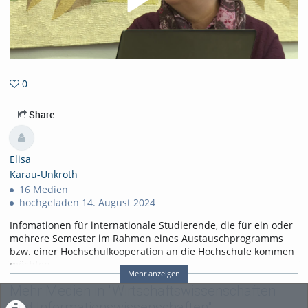
0
0favorites
Share
Elisa
Karau-Unkroth
16 Medien
hochgeladen 14. August 2024
Infomationen für internationale Studierende, die für ein oder
mehrere Semester im Rahmen eines Austauschprogramms
bzw. einer Hochschulkooperation an die Hochschule kommen
möchten.
Mehr anzeigen
Tags:
Mehr Medien in "Wirtschaftswissenschaften
bewerbung; erasmus; partnerhochschule; kooperation; auslandssemest
und Informationswissenschaften"